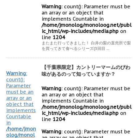
Warning
: count(): Parameter must be
an array or an object that
implements Countable in
/home/jmonolog/monoloog.net/publ
ic_html/wp-includes/media.php
on
line
1204
またまた行ってきました！ 白井の梨の直売所で梨
を買ってきて食べるシリーズ(3回目 ...
【千葉県限定】カントリーマームのびわ
Warning
:
味があるのって知っていますか？
count():
Parameter
Warning
: count(): Parameter must be
must be an
an array or an object that
array or an
implements Countable in
object that
/home/jmonolog/monoloog.net/publ
implements
ic_html/wp-includes/media.php
on
Countable
line
1204
in
/home/jmon
Warning
: count(): Parameter must be
olog/monol
an array or an object that