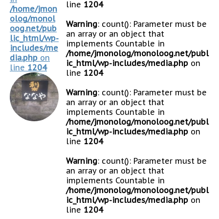
line
1204
/home/jmon
olog/monol
Warning
: count(): Parameter must be
oog.net/pub
an array or an object that
lic_html/wp-
implements Countable in
includes/me
/home/jmonolog/monoloog.net/publ
dia.php
on
ic_html/wp-includes/media.php
on
line
1204
line
1204
Warning
: count(): Parameter must be
an array or an object that
implements Countable in
/home/jmonolog/monoloog.net/publ
ic_html/wp-includes/media.php
on
line
1204
Warning
: count(): Parameter must be
an array or an object that
implements Countable in
/home/jmonolog/monoloog.net/publ
ic_html/wp-includes/media.php
on
line
1204