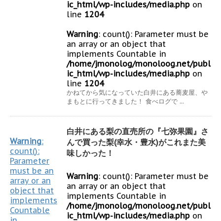
ic_html/wp-includes/media.php
on
line
1204
Warning
: count(): Parameter must be
an array or an object that
implements Countable in
/home/jmonolog/monoloog.net/publ
ic_html/wp-includes/media.php
on
line
1204
かねてから気になっていた白井にある蕎麦屋、や
まもとに行ってきました！ 食べログで ...
白井にある梨の直売所の『七弥果園』さ
Warning
:
んで買った梨(幸水・豊水)がこれまた美
count():
味しかった！
Parameter
must be an
Warning
: count(): Parameter must be
array or an
an array or an object that
object that
implements Countable in
implements
/home/jmonolog/monoloog.net/publ
Countable
ic_html/wp-includes/media.php
on
in