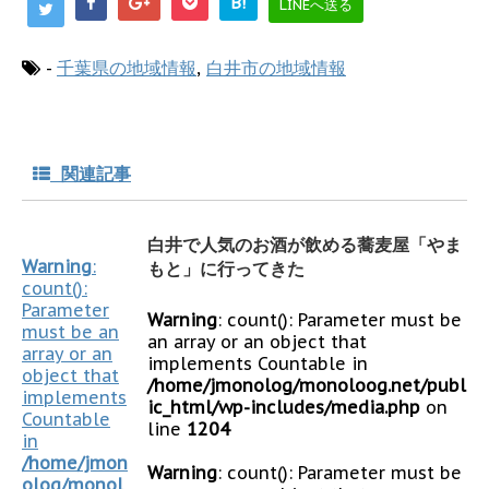
B!
LINEへ送る
-
千葉県の地域情報
,
白井市の地域情報
関連記事
白井で人気のお酒が飲める蕎麦屋「やま
Warning
:
もと」に行ってきた
count():
Parameter
Warning
: count(): Parameter must be
must be an
an array or an object that
array or an
implements Countable in
object that
/home/jmonolog/monoloog.net/publ
implements
ic_html/wp-includes/media.php
on
Countable
line
1204
in
/home/jmon
Warning
: count(): Parameter must be
olog/monol