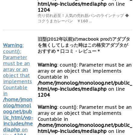
html/wp-includes/media.php
on line
1204
売り切れ必至！人気の売れ筋パンのラインナップ ◆
コクうまカレーパン ￥160 ...
旧型(2012年以前)のmacbook proのアダプタ
Warning
:
を無くしてしまった時はこの格安アダプタが
count():
おすすめ＊口コミ・レビュー＊
Parameter
must be an
Warning
: count(): Parameter must be an
array or an
array or an object that implements
object that
Countable in
implements
/home/jmonolog/monoloog.net/public_
Countable
html/wp-includes/media.php
on line
in
1204
/home/jmon
olog/monol
Warning
: count(): Parameter must be an
oog.net/pub
array or an object that implements
lic_html/wp-
Countable in
includes/me
/home/jmonolog/monoloog.net/public_
dia.php
on
html/wp-includes/media.php
on line