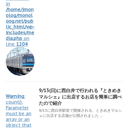
in
/home/jmon
olog/monol
oog.net/pub
lic_html/wp-
includes/me
dia.php
on
line
1204
9/13(日)に西白井で行われる『ときめき
Warning
:
マルシェ』に出店するお店を簡単に調べ
count():
たので紹介
Parameter
9/13に西白井駅前で開催される、ときめきマルシ
must be an
ェに出店する店舗が公開されました ...
array or an
object that