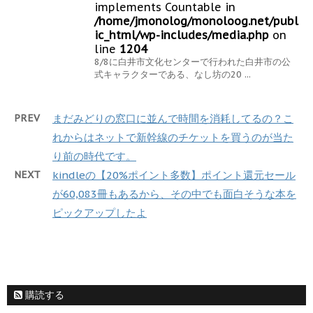
implements Countable in
/home/jmonolog/monoloog.net/publ
ic_html/wp-includes/media.php
on
line
1204
8/8に白井市文化センターで行われた白井市の公
式キャラクターである、なし坊の20 ...
PREV
まだみどりの窓口に並んで時間を消耗してるの？こ
れからはネットで新幹線のチケットを買うのが当た
り前の時代です。
NEXT
kindleの【20%ポイント多数】ポイント還元セール
が60,083冊もあるから、その中でも面白そうな本を
ピックアップしたよ
購読する