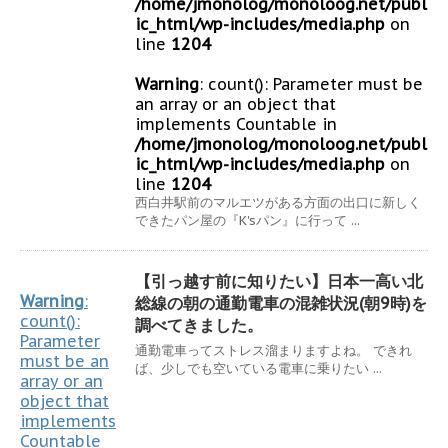
/home/jmonolog/monoloog.net/publ
ic_html/wp-includes/media.php
on
line
1204
Warning
: count(): Parameter must be
an array or an object that
implements Countable in
/home/jmonolog/monoloog.net/publ
ic_html/wp-includes/media.php
on
line
1204
西白井駅前のマルエツがある方面の出口に新しく
できたパン屋の『K'sパン』に行って ...
【引っ越す前に知りたい】日本一高い北
Warning
:
総線の朝の通勤電車の混雑状況(朝9時)を
count():
調べてきました。
Parameter
通勤電車ってストレス溜まりますよね。 できれ
must be an
ば、少しでも空いている電車に乗りたい ...
array or an
object that
implements
Countable