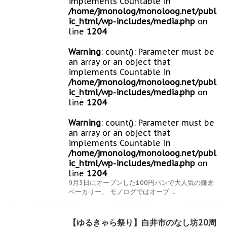
implements Countable in
/home/jmonolog/monoloog.net/publ
ic_html/wp-includes/media.php
on
line
1204
Warning
: count(): Parameter must be
an array or an object that
implements Countable in
/home/jmonolog/monoloog.net/publ
ic_html/wp-includes/media.php
on
line
1204
Warning
: count(): Parameter must be
an array or an object that
implements Countable in
/home/jmonolog/monoloog.net/publ
ic_html/wp-includes/media.php
on
line
1204
9月3日にオープンした100円パンで大人気の鎌倉
ベーカリー。 モノログではオープ ...
【ゆるきゃら祭り】白井市のなし坊20周