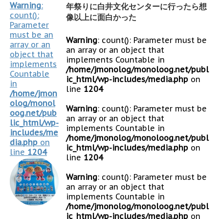
Warning
:
年祭りに白井文化センターに行ったら想
count():
像以上に面白かった
Parameter
must be an
Warning
: count(): Parameter must be
array or an
an array or an object that
object that
implements Countable in
implements
/home/jmonolog/monoloog.net/publ
Countable
ic_html/wp-includes/media.php
on
in
line
1204
/home/jmon
olog/monol
Warning
: count(): Parameter must be
oog.net/pub
an array or an object that
lic_html/wp-
implements Countable in
includes/me
/home/jmonolog/monoloog.net/publ
dia.php
on
ic_html/wp-includes/media.php
on
line
1204
line
1204
Warning
: count(): Parameter must be
an array or an object that
implements Countable in
/home/jmonolog/monoloog.net/publ
ic_html/wp-includes/media.php
on