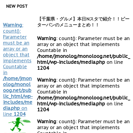
NEW POST
【千葉県・グルメ】本日Nスタで紹介！！ピー
Warning
:
ターパンのメニューまとめ！！
count():
Parameter
Warning
: count(): Parameter must be an
must be an
array or an object that implements
array or an
Countable in
object that
/home/jmonolog/monoloog.net/public_
implements
html/wp-includes/media.php
on line
Countable
1204
in
/home/jmon
Warning
: count(): Parameter must be an
olog/monol
array or an object that implements
oog.net/pub
Countable in
lic_html/wp-
/home/jmonolog/monoloog.net/public_
includes/me
html/wp-includes/media.php
on line
dia.php
on
1204
line
1204
Warning
: count(): Parameter must be an
array or an object that implements