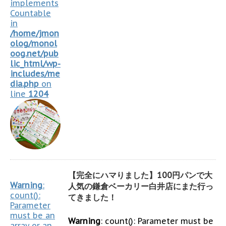
implements
Countable
in
/home/jmon
olog/monol
oog.net/pub
lic_html/wp-
includes/me
dia.php
on
line
1204
【完全にハマりました】100円パンで大
Warning
:
人気の鎌倉ベーカリー白井店にまた行っ
count():
てきました！
Parameter
must be an
Warning
: count(): Parameter must be
array or an