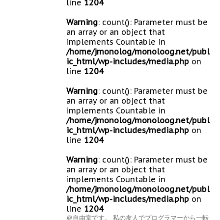
line
1204
Warning
: count(): Parameter must be
an array or an object that
implements Countable in
/home/jmonolog/monoloog.net/publ
ic_html/wp-includes/media.php
on
line
1204
Warning
: count(): Parameter must be
an array or an object that
implements Countable in
/home/jmonolog/monoloog.net/publ
ic_html/wp-includes/media.php
on
line
1204
Warning
: count(): Parameter must be
an array or an object that
implements Countable in
/home/jmonolog/monoloog.net/publ
ic_html/wp-includes/media.php
on
line
1204
＠自由堂です。 私の友人でプログラマーから一転