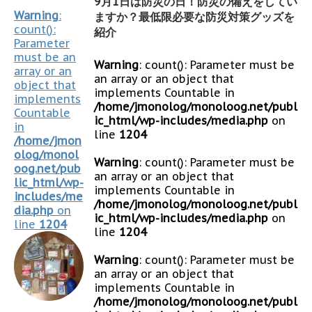
9月1日は防災の日！防災の備えをしてい
Warning
:
ますか？最低限必要な防災対策グッズを
count():
紹介
Parameter
must be an
Warning
: count(): Parameter must be
array or an
an array or an object that
object that
implements Countable in
implements
/home/jmonolog/monoloog.net/publ
Countable
ic_html/wp-includes/media.php
on
in
line
1204
/home/jmon
olog/monol
Warning
: count(): Parameter must be
oog.net/pub
an array or an object that
lic_html/wp-
implements Countable in
includes/me
/home/jmonolog/monoloog.net/publ
dia.php
on
ic_html/wp-includes/media.php
on
line
1204
line
1204
Warning
: count(): Parameter must be
an array or an object that
implements Countable in
/home/jmonolog/monoloog.net/publ