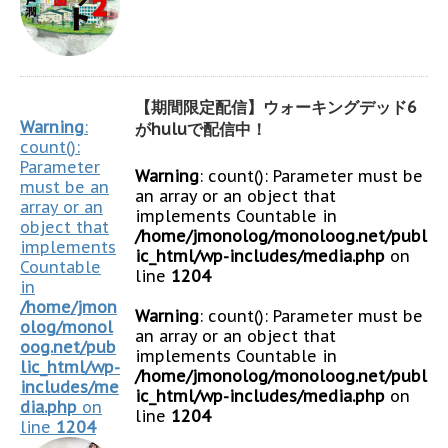
【期間限定配信】ウォーキングデッド6
Warning
:
がhuluで配信中！
count():
Parameter
Warning
: count(): Parameter must be
must be an
an array or an object that
array or an
implements Countable in
object that
/home/jmonolog/monoloog.net/publ
implements
ic_html/wp-includes/media.php
on
Countable
line
1204
in
/home/jmon
Warning
: count(): Parameter must be
olog/monol
an array or an object that
oog.net/pub
implements Countable in
lic_html/wp-
/home/jmonolog/monoloog.net/publ
includes/me
ic_html/wp-includes/media.php
on
dia.php
on
line
1204
line
1204