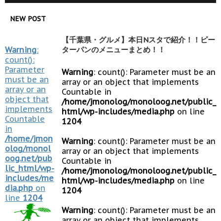
NEW POST
【千葉県・グルメ】本日Nスタで紹介！！ピー
Warning
:
ターパンのメニューまとめ！！
count():
Parameter
Warning
: count(): Parameter must be an
must be an
array or an object that implements
array or an
Countable in
object that
/home/jmonolog/monoloog.net/public_
implements
html/wp-includes/media.php
on line
Countable
1204
in
/home/jmon
Warning
: count(): Parameter must be an
olog/monol
array or an object that implements
oog.net/pub
Countable in
lic_html/wp-
/home/jmonolog/monoloog.net/public_
includes/me
html/wp-includes/media.php
on line
dia.php
on
1204
line
1204
Warning
: count(): Parameter must be an
array or an object that implements