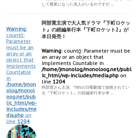
して農家になった友人がいるのですが ...
阿部寛主演で大人気ドラマ『下町ロケッ
Warning
:
ト』の続編単行本『下町ロケット2』が
count():
本日発売！
Parameter
must be an
Warning
: count(): Parameter must be
array or an
an array or an object that
object that
implements Countable in
implements
/home/jmonolog/monoloog.net/publ
Countable
ic_html/wp-includes/media.php
on
in
line
1204
/home/jmon
阿部寛さん主演、TBSの日曜劇場で放映されてい
olog/monol
る『下町ロケット』の続編単行本が本 ...
oog.net/pub
lic_html/wp-
includes/me
dia.php
on
line
1204