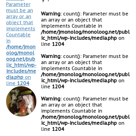
Parameter
must be an
Warning
: count(): Parameter must be
array or an
an array or an object that
object that
implements Countable in
implements
/home/jmonolog/monoloog.net/publ
Countable
ic_html/wp-includes/media.php
on
in
line
1204
/home/jmon
olog/monol
Warning
: count(): Parameter must be
oog.net/pub
an array or an object that
lic_html/wp-
implements Countable in
includes/me
/home/jmonolog/monoloog.net/publ
dia.php
on
ic_html/wp-includes/media.php
on
line
1204
line
1204
Warning
: count(): Parameter must be
an array or an object that
implements Countable in
/home/jmonolog/monoloog.net/publ
ic_html/wp-includes/media.php
on
line
1204