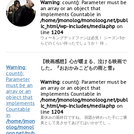
Warning
: count(): Parameter must be
an array or an object that
implements Countable in
/home/jmonolog/monoloog.net/publ
ic_html/wp-includes/media.php
on
line
1204
ウォーキングデッドファンは必見！ シーズン5か
らどのくらい待ったでしょうか！ 待 ...
【映画感想】心が暖まる、泣ける映画で
Warning
:
した。『おおかみこどもの雨と雪』
count():
Parameter
Warning
: count(): Parameter must be
must be an
an array or an object that
array or an
implements Countable in
object that
/home/jmonolog/monoloog.net/publ
implements
ic_html/wp-includes/media.php
on
Countable
line
1204
in
夏休みの最終日ですね。 宿題が終わった子にご褒
/home/jmon
美として見させてあげてはいかがでし ...
olog/monol
oog.net/pub