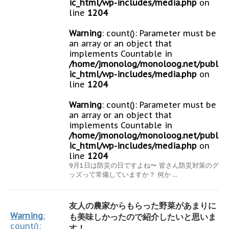
ic_html/wp-includes/media.php
on
line
1204
Warning
: count(): Parameter must be
an array or an object that
implements Countable in
/home/jmonolog/monoloog.net/publ
ic_html/wp-includes/media.php
on
line
1204
Warning
: count(): Parameter must be
an array or an object that
implements Countable in
/home/jmonolog/monoloog.net/publ
ic_html/wp-includes/media.php
on
line
1204
9月1日は防災の日ですよね〜 皆さん防災対策のグ
ッズって常備していますか？ 何か ...
友人の農家からもらった野菜があまりに
Warning
:
も美味しかったので紹介したいと思いま
count():
す！