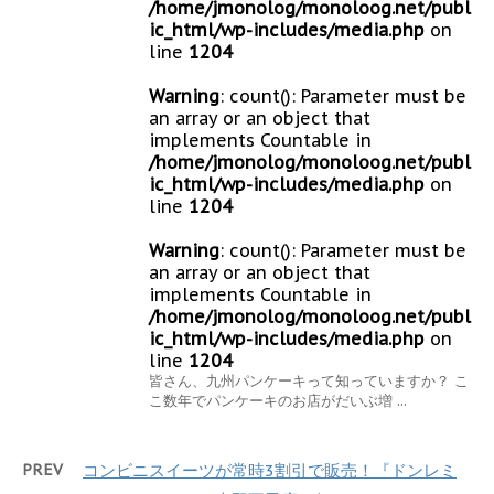
/home/jmonolog/monoloog.net/publ
ic_html/wp-includes/media.php
on
line
1204
Warning
: count(): Parameter must be
an array or an object that
implements Countable in
/home/jmonolog/monoloog.net/publ
ic_html/wp-includes/media.php
on
line
1204
Warning
: count(): Parameter must be
an array or an object that
implements Countable in
/home/jmonolog/monoloog.net/publ
ic_html/wp-includes/media.php
on
line
1204
皆さん、九州パンケーキって知っていますか？ こ
こ数年でパンケーキのお店がだいぶ増 ...
PREV
コンビニスイーツが常時3割引で販売！『ドンレミ