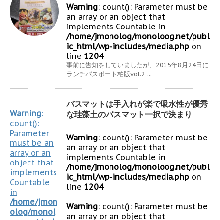
Warning
: count(): Parameter must be
an array or an object that
implements Countable in
/home/jmonolog/monoloog.net/publ
ic_html/wp-includes/media.php
on
line
1204
事前に告知をしていましたが、2015年8月24日に
ランチパスポート柏版vol.2 ...
バスマットは手入れが楽で吸水性が優秀
Warning
:
な珪藻土のバスマット一択で決まり
count():
Parameter
Warning
: count(): Parameter must be
must be an
an array or an object that
array or an
implements Countable in
object that
/home/jmonolog/monoloog.net/publ
implements
ic_html/wp-includes/media.php
on
Countable
line
1204
in
/home/jmon
Warning
: count(): Parameter must be
olog/monol
an array or an object that