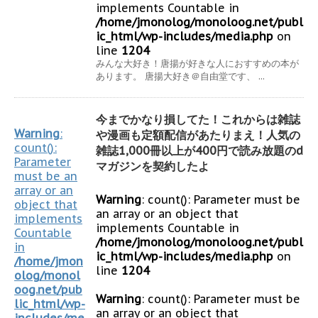
implements Countable in
/home/jmonolog/monoloog.net/publ
ic_html/wp-includes/media.php
on
line
1204
みんな大好き！唐揚が好きな人におすすめの本が
あります。 唐揚大好き＠自由堂です、 ...
今までかなり損してた！これからは雑誌
Warning
:
や漫画も定額配信があたりまえ！人気の
count():
雑誌1,000冊以上が400円で読み放題のd
Parameter
マガジンを契約したよ
must be an
array or an
Warning
: count(): Parameter must be
object that
an array or an object that
implements
implements Countable in
Countable
/home/jmonolog/monoloog.net/publ
in
ic_html/wp-includes/media.php
on
/home/jmon
line
1204
olog/monol
oog.net/pub
Warning
: count(): Parameter must be
lic_html/wp-
an array or an object that
includes/me