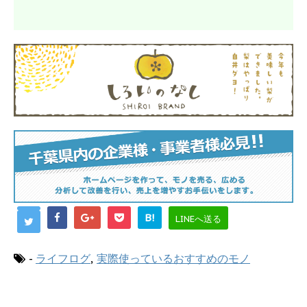
B!
LINEへ送る
-
ライフログ
,
実際使っているおすすめのモノ