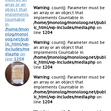
array or an
Warning
: count(): Parameter must be
object that
an array or an object that
implements
implements Countable in
Countable
/home/jmonolog/monoloog.net/publ
in
ic_html/wp-includes/media.php
on
/home/jmon
line
1204
olog/monol
oog.net/pub
Warning
: count(): Parameter must be
lic_html/wp-
an array or an object that
includes/me
implements Countable in
dia.php
on
/home/jmonolog/monoloog.net/publ
line
1204
ic_html/wp-includes/media.php
on
line
1204
Warning
: count(): Parameter must be
an array or an object that
implements Countable in
/home/jmonolog/monoloog.net/publ
ic_html/wp-includes/media.php
on
line
1204