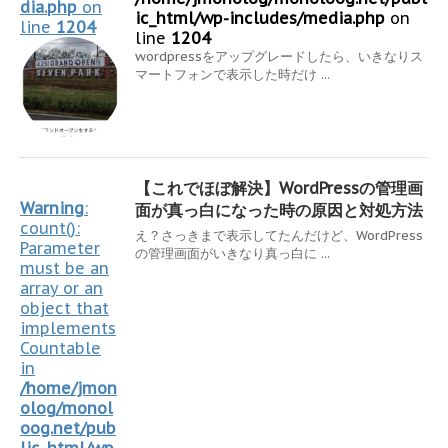
dia.php
on
ic_html/wp-includes/media.php
on
line
1204
line
1204
wordpressをアップグレードしたら、いきなりス
マートフォンで表示した時だけ ...
【これでほぼ解決】WordPressの管理画
Warning
:
面が真っ白になった時の原因と対処方法
count():
え？さっきまで表示してたんだけど、WordPress
Parameter
の管理画面がいきなり真っ白に ...
must be an
array or an
object that
implements
Countable
in
/home/jmon
olog/monol
oog.net/pub