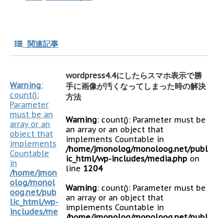
関連記事
wordpress4.4にしたらスマホ表示で勝
Warning
:
手に画像が汚くなってしまった時の解決
count():
方法
Parameter
must be an
Warning
: count(): Parameter must be
array or an
an array or an object that
object that
implements Countable in
implements
/home/jmonolog/monoloog.net/publ
Countable
ic_html/wp-includes/media.php
on
in
line
1204
/home/jmon
olog/monol
Warning
: count(): Parameter must be
oog.net/pub
an array or an object that
lic_html/wp-
implements Countable in
includes/me
/home/jmonolog/monoloog.net/publ