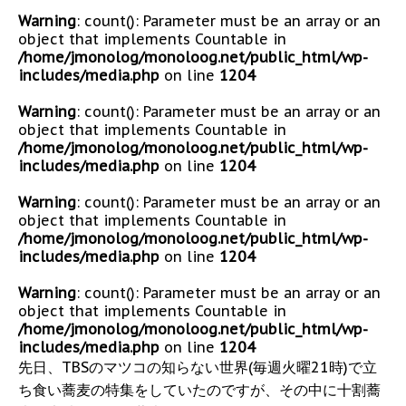
Warning
: count(): Parameter must be an array or an
object that implements Countable in
/home/jmonolog/monoloog.net/public_html/wp-
includes/media.php
on line
1204
Warning
: count(): Parameter must be an array or an
object that implements Countable in
/home/jmonolog/monoloog.net/public_html/wp-
includes/media.php
on line
1204
Warning
: count(): Parameter must be an array or an
object that implements Countable in
/home/jmonolog/monoloog.net/public_html/wp-
includes/media.php
on line
1204
Warning
: count(): Parameter must be an array or an
object that implements Countable in
/home/jmonolog/monoloog.net/public_html/wp-
includes/media.php
on line
1204
先日、TBSのマツコの知らない世界(毎週火曜21時)で立
ち食い蕎麦の特集をしていたのですが、その中に十割蕎