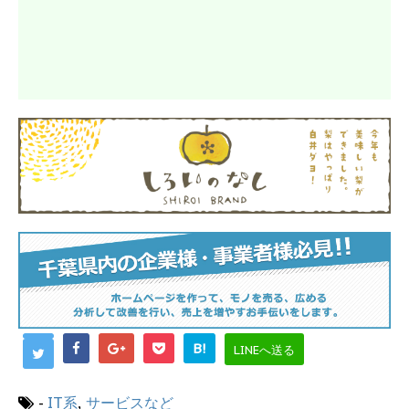
B!
LINEへ送る
-
IT系
,
サービスなど