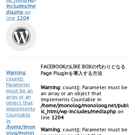
lic_html/wp-
includes/me
dia.php
on
line
1204
FACEBOOKのLIKE BOXの代わりとなる
Warning
:
Page Pluginを導入する方法
count():
Parameter
Warning
: count(): Parameter must be
must be an
an array or an object that
array or an
implements Countable in
object that
/home/jmonolog/monoloog.net/publ
implements
ic_html/wp-includes/media.php
on
Countable
line
1204
in
/home/jmon
Warning
: count(): Parameter must be
olog/monol