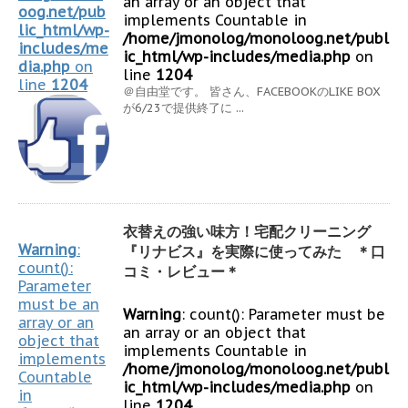
an array or an object that
oog.net/pub
implements Countable in
lic_html/wp-
/home/jmonolog/monoloog.net/publ
includes/me
ic_html/wp-includes/media.php
on
dia.php
on
line
1204
line
1204
＠自由堂です。 皆さん、FACEBOOKのLIKE BOX
が6/23で提供終了に ...
衣替えの強い味方！宅配クリーニング
Warning
:
『リナビス』を実際に使ってみた ＊口
count():
コミ・レビュー＊
Parameter
must be an
Warning
: count(): Parameter must be
array or an
an array or an object that
object that
implements Countable in
implements
/home/jmonolog/monoloog.net/publ
Countable
ic_html/wp-includes/media.php
on
in
line
1204