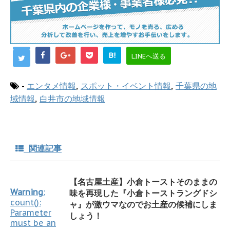
B!
LINEへ送る
-
エンタメ情報
,
スポット・イベント情報
,
千葉県の地
域情報
,
白井市の地域情報
関連記事
【名古屋土産】小倉トーストそのままの
Warning
:
味を再現した『小倉トーストラングドシ
count():
ャ』が激ウマなのでお土産の候補にしま
Parameter
しょう！
must be an