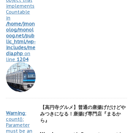
object that
implements
Countable
in
/home/jmon
olog/monol
oog.net/pub
lic_html/wp-
includes/me
dia.php
on
line
1204
【高円寺グルメ】普通の唐揚げだけどや
Warning
:
みつきになる！唐揚げ専門店『まるか
count():
ら』
Parameter
must be an