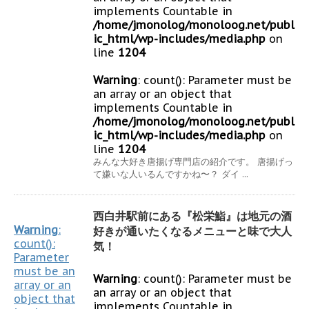
implements Countable in
/home/jmonolog/monoloog.net/publ
ic_html/wp-includes/media.php
on
line
1204
Warning
: count(): Parameter must be
an array or an object that
implements Countable in
/home/jmonolog/monoloog.net/publ
ic_html/wp-includes/media.php
on
line
1204
みんな大好き唐揚げ専門店の紹介です。 唐揚げっ
て嫌いな人いるんですかね〜？ ダイ ...
西白井駅前にある『松栄鮨』は地元の酒
Warning
:
好きが通いたくなるメニューと味で大人
count():
気！
Parameter
must be an
Warning
: count(): Parameter must be
array or an
an array or an object that
object that
implements Countable in