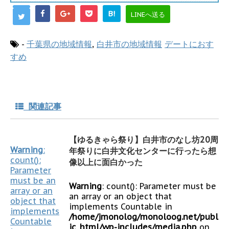
B!
LINEへ送る
-
千葉県の地域情報
,
白井市の地域情報
デートにおす
すめ
関連記事
【ゆるきゃら祭り】白井市のなし坊20周
Warning
:
年祭りに白井文化センターに行ったら想
count():
像以上に面白かった
Parameter
must be an
Warning
: count(): Parameter must be
array or an
an array or an object that
object that
implements Countable in
implements
/home/jmonolog/monoloog.net/publ
Countable
ic_html/wp-includes/media.php
on