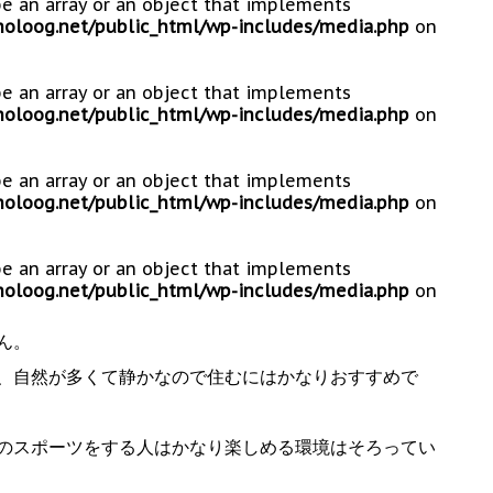
be an array or an object that implements
loog.net/public_html/wp-includes/media.php
on
be an array or an object that implements
loog.net/public_html/wp-includes/media.php
on
be an array or an object that implements
loog.net/public_html/wp-includes/media.php
on
be an array or an object that implements
loog.net/public_html/wp-includes/media.php
on
ん。
、自然が多くて静かなので住むにはかなりおすすめで
のスポーツをする人はかなり楽しめる環境はそろってい