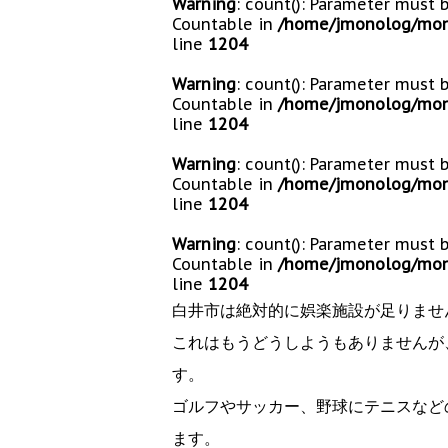
Warning
: count(): Parameter must 
Countable in
/home/jmonolog/mono
line
1204
Warning
: count(): Parameter must 
Countable in
/home/jmonolog/mono
line
1204
Warning
: count(): Parameter must 
Countable in
/home/jmonolog/mono
line
1204
Warning
: count(): Parameter must 
Countable in
/home/jmonolog/mono
line
1204
白井市は絶対的に娯楽施設が足りませ
これはもうどうしようもありませんが
す。
ゴルフやサッカー、野球にテニスなど
ます。