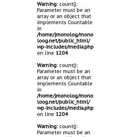
Warning
: count():
Parameter must be an
array or an object that
implements Countable
in
/home/jmonolog/mono
loog.net/public_html/
wp-includes/media.php
on line
1204
Warning
: count():
Parameter must be an
array or an object that
implements Countable
in
/home/jmonolog/mono
loog.net/public_html/
wp-includes/media.php
on line
1204
Warning
: count():
Parameter must be an