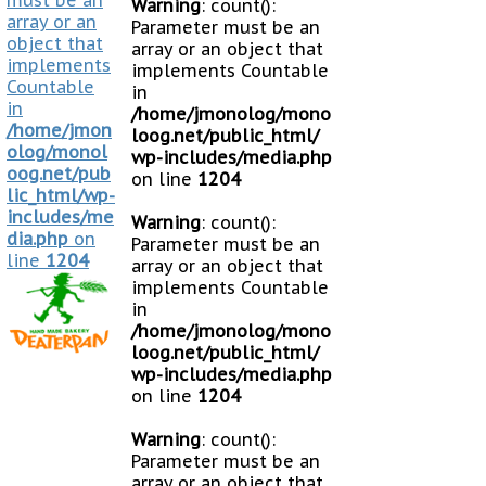
must be an
Warning
: count():
array or an
Parameter must be an
object that
array or an object that
implements
implements Countable
Countable
in
in
/home/jmonolog/mono
/home/jmon
loog.net/public_html/
olog/monol
wp-includes/media.php
oog.net/pub
on line
1204
lic_html/wp-
includes/me
Warning
: count():
dia.php
on
Parameter must be an
line
1204
array or an object that
implements Countable
in
/home/jmonolog/mono
loog.net/public_html/
wp-includes/media.php
on line
1204
Warning
: count():
Parameter must be an
array or an object that