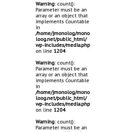
Warning
: count():
Parameter must be an
array or an object that
implements Countable
in
/home/jmonolog/mono
loog.net/public_html/
wp-includes/media.php
on line
1204
Warning
: count():
Parameter must be an
array or an object that
implements Countable
in
/home/jmonolog/mono
loog.net/public_html/
wp-includes/media.php
on line
1204
Warning
: count():
Parameter must be an