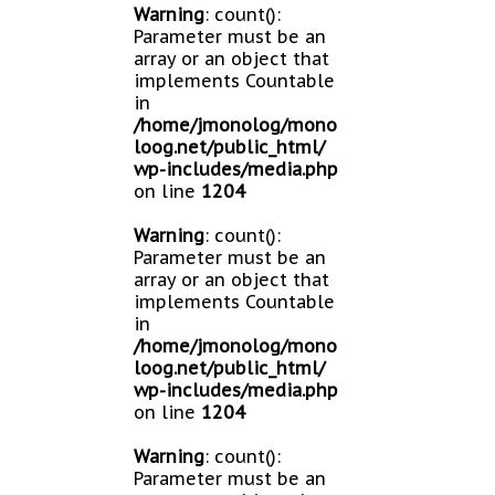
Warning
: count():
Parameter must be an
array or an object that
implements Countable
in
/home/jmonolog/mono
loog.net/public_html/
wp-includes/media.php
on line
1204
Warning
: count():
Parameter must be an
array or an object that
implements Countable
in
/home/jmonolog/mono
loog.net/public_html/
wp-includes/media.php
on line
1204
Warning
: count():
Parameter must be an