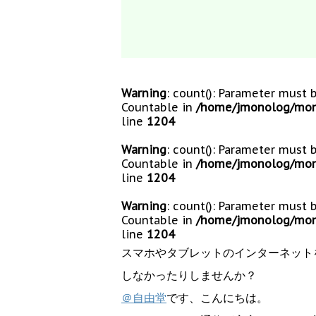
Warning
: count(): Parameter must 
Countable in
/home/jmonolog/mono
line
1204
Warning
: count(): Parameter must 
Countable in
/home/jmonolog/mono
line
1204
Warning
: count(): Parameter must 
Countable in
/home/jmonolog/mono
line
1204
スマホやタブレットのインターネット
しなかったりしませんか？
＠自由堂
です、こんにちは。