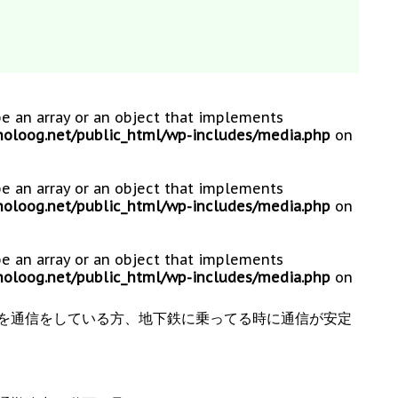
be an array or an object that implements
loog.net/public_html/wp-includes/media.php
on
be an array or an object that implements
loog.net/public_html/wp-includes/media.php
on
be an array or an object that implements
loog.net/public_html/wp-includes/media.php
on
を通信をしている方、地下鉄に乗ってる時に通信が安定