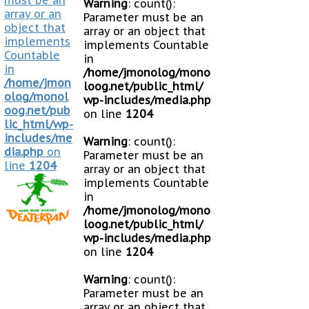
must be an
Warning
: count():
array or an
Parameter must be an
object that
array or an object that
implements
implements Countable
Countable
in
in
/home/jmonolog/mono
/home/jmon
loog.net/public_html/
olog/monol
wp-includes/media.php
oog.net/pub
on line
1204
lic_html/wp-
includes/me
Warning
: count():
dia.php
on
Parameter must be an
line
1204
array or an object that
implements Countable
in
/home/jmonolog/mono
loog.net/public_html/
wp-includes/media.php
on line
1204
Warning
: count():
Parameter must be an
array or an object that