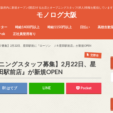
大阪府内に新規オープン(開店)するお店とオープニングスタッフ(求人)情報を配信しています
モノログ大阪
ッター
時給1400円以上
時給1150円以上
日払い
高校生歓
ok
正社員登用有り
フ募集】2月22日、星田駅前に『ローソン ＪＲ星田駅前店』が新規OPEN
交野市
ニングスタッフ募集】2月22日、星
駅前店』が新規OPEN
はてブ
Pocket