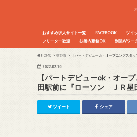
おすすめ求人サイト一覧
FACEBOOK
ツイ
フリーター歓迎
扶養内勤務OK
副業Wワーク
目的別アルバイト求人サイトまとめ
HOME
交野市
【パートデビューok・オープニングスタッ
2022.02.10
【パートデビューok・オープ
田駅前に『ローソン ＪＲ星田
ツイート
シェア