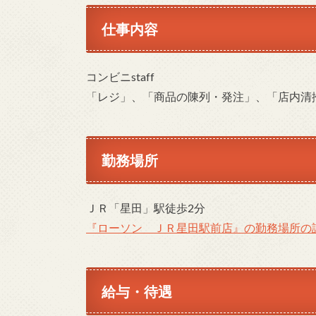
仕事内容
コンビニstaff
「レジ」、「商品の陳列・発注」、「店内清
勤務場所
ＪＲ「星田」駅徒歩2分
『ローソン ＪＲ星田駅前店』の勤務場所の
給与・待遇