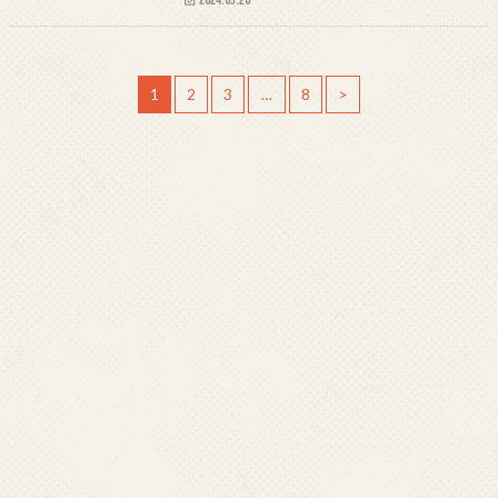
1
2
3
…
8
>