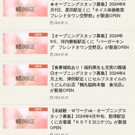
★オープニングスタッフ募集】2024年8
月9日、星田駅近くに『ネイス体操教室
フレンドタウン交野校』が新規OPEN
2024.07.11
交野市
【オープニングスタッフ募集】2024年
9/5、河内磐船駅近くに『バーガーキン
グ フレンドタウン交野店』が新規OPEN
2024.07.04
交野市
【食事補助あり！福利厚生も充実の職場
◎オープニングスタッフ募集】2024年6
月上旬、津田駅近くにセルフスタイルの
うどんのお店『鶴丸饂飩本舗 倉治店』
が新規OPEN
2024.05.29
交野市
【未経験・Ｗワークok・オープニングス
タッフ募集】2024年4月中旬、郡津駅近
くに古着屋『ＫＯＴＥ2(コテツ)』が新規
OPEN
2024.03.20