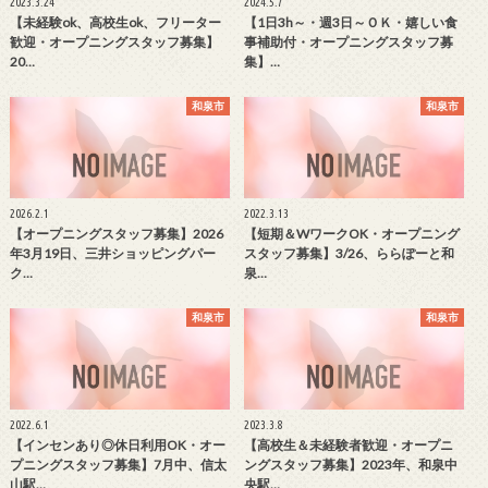
2023.3.24
2024.5.7
【未経験ok、高校生ok、フリーター
【1日3h～・週3日～ＯＫ・嬉しい食
歓迎・オープニングスタッフ募集】
事補助付・オープニングスタッフ募
20…
集】…
和泉市
和泉市
2026.2.1
2022.3.13
【オープニングスタッフ募集】2026
【短期＆WワークOK・オープニング
年3月19日、三井ショッピングパー
スタッフ募集】3/26、ららぽーと和
ク…
泉…
和泉市
和泉市
2022.6.1
2023.3.8
【インセンあり◎休日利用OK・オー
【高校生＆未経験者歓迎・オープニ
プニングスタッフ募集】7月中、信太
ングスタッフ募集】2023年、和泉中
山駅…
央駅…