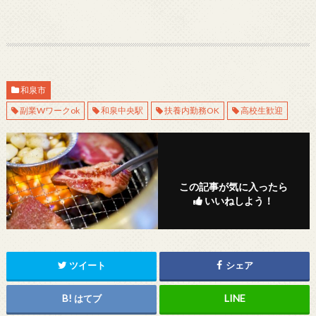
和泉市
副業Wワークok
和泉中央駅
扶養内勤務OK
高校生歓迎
この記事が気に入ったら
いいねしよう！
ツイート
シェア
はてブ