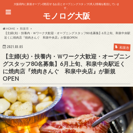
大阪府内に新規オープン(開店)するお店とオープニングスタッフ(求人)情報を配信していま
す。
モノログ大阪
HOME
和泉市
【主婦(夫)・扶養内・Ｗワーク大歓迎・オープニングスタッフ80名募集】6月上旬、和泉中央駅
近くに焼肉店『焼肉きんぐ 和泉中央店』が新規OPEN
2021.03.05
和泉市
【主婦(夫)・扶養内・Ｗワーク大歓迎・オープニン
グスタッフ80名募集】6月上旬、和泉中央駅近く
に焼肉店『焼肉きんぐ 和泉中央店』が新規
OPEN