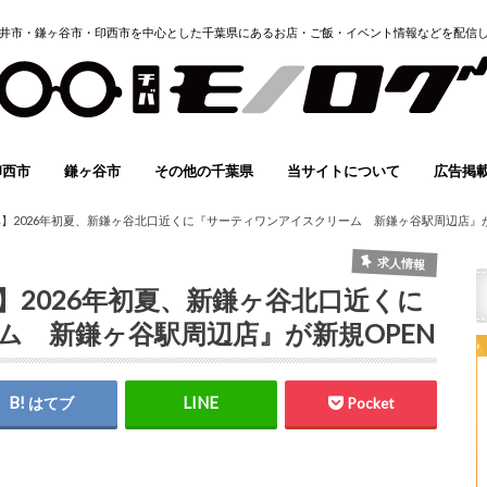
井市・鎌ヶ谷市・印西市を中心とした千葉県にあるお店・ご飯・イベント情報などを配信
印西市
鎌ヶ谷市
その他の千葉県
当サイトについて
広告掲
イベント
グルメ
スポーツ
開店・閉店
求人情報
子育て
その他
まとめ
イベント
グルメ
スポーツ
開店・閉店
求人情報
子育て
その他
まとめ
イベント
グルメ
スポーツ
求人情報
子育て
その他
instagram
Twitter
FACEBOOK
YOUTUBE
ホーム
有料バ
地域情
イベント
モノロ
メディ
掲載希
】2026年初夏、新鎌ヶ谷北口近くに『サーティワンアイスクリーム 新鎌ヶ谷駅周辺店』が
(無料)
求人情報
2026年初夏、新鎌ヶ谷北口近くに
ム 新鎌ヶ谷駅周辺店』が新規OPEN
はてブ
Pocket