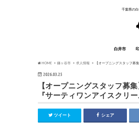
千葉県の白
白井市
イベント
グルメ
開店・閉店
求人情報
子育て
まとめ
その他
HOME
鎌ヶ谷市
求人情報
【オープニングスタッフ募集
2026.03.25
【オープニングスタッフ募集】
『サーティワンアイスクリー
ツイート
シェア