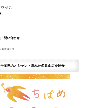
しています。
載・問い合わせ
ページを作りませんか？
ナー広告のご案内
報窓口
情報掲載依頼(無料)
グ千葉求人情報紹介サービス
ア運営サポーター募集
望の企業・店舗様
新規OPEN
千葉県のオシャレ・隠れた名飲食店を紹介