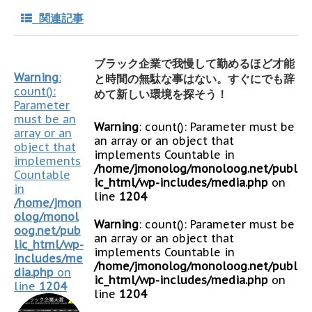
関連記事
ブラック企業で我慢して勤めるほど才能
Warning
:
と時間の無駄な事はない。すぐにでも辞
count():
めて新しい環境を探そう！
Parameter
must be an
Warning
: count(): Parameter must be
array or an
an array or an object that
object that
implements Countable in
implements
/home/jmonolog/monoloog.net/publ
Countable
ic_html/wp-includes/media.php
on
in
line
1204
/home/jmon
olog/monol
Warning
: count(): Parameter must be
oog.net/pub
an array or an object that
lic_html/wp-
implements Countable in
includes/me
/home/jmonolog/monoloog.net/publ
dia.php
on
ic_html/wp-includes/media.php
on
line
1204
line
1204