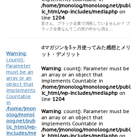
/home/jmonolog/monoloog.net/publ
ic_html/wp-includes/media.php
on
line
1204
皆さん、ブラック企業で消耗していませんか？ ブ
ラック企業なんてこの世の中から消え ...
dマガジンを3ヶ月使ってみた感想とメリ
Warning
:
ット・デメリット
count():
Parameter
Warning
: count(): Parameter must be
must be an
an array or an object that
array or an
implements Countable in
object that
/home/jmonolog/monoloog.net/publ
implements
ic_html/wp-includes/media.php
on
Countable
line
1204
in
/home/jmon
Warning
: count(): Parameter must be
olog/monol
an array or an object that
oog.net/pub
implements Countable in
lic_html/wp-
/home/jmonolog/monoloog.net/publ
includes/me
ic_html/wp-includes/media.php
on