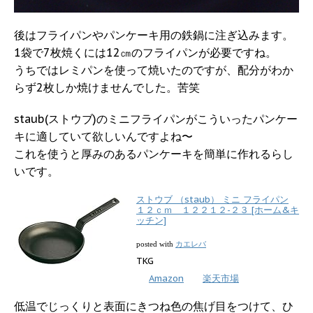
後はフライパンやパンケーキ用の鉄鍋に注ぎ込みます。
1袋で7枚焼くには12㎝のフライパンが必要ですね。
うちではレミパンを使って焼いたのですが、配分がわか
らず2枚しか焼けませんでした。苦笑
staub(ストウブ)のミニフライパンがこういったパンケー
キに適していて欲しいんですよね〜
これを使うと厚みのあるパンケーキを簡単に作れるらし
いです。
ストウブ （staub） ミニ フライパン
１２ｃｍ １２２１２-２３ [ホーム&キ
ッチン]
カエレバ
posted with
TKG
Amazon
楽天市場
低温でじっくりと表面にきつね色の焦げ目をつけて、ひ