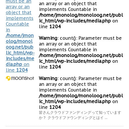
must be an
an array or an object that
array or an
implements Countable in
object that
/home/jmonolog/monoloog.net/publ
implements
ic_html/wp-includes/media.php
on
Countable
line
1204
in
/home/jmon
Warning
: count(): Parameter must be
olog/monol
an array or an object that
oog.net/pub
implements Countable in
lic_html/wp-
/home/jmonolog/monoloog.net/publ
includes/me
ic_html/wp-includes/media.php
on
dia.php
on
line
1204
line
1204
Warning
: count(): Parameter must be
an array or an object that
implements Countable in
/home/jmonolog/monoloog.net/publ
ic_html/wp-includes/media.php
on
line
1204
皆さんクラウドファンディングって知っています
か？ クラウドファウンディングとはイ ...