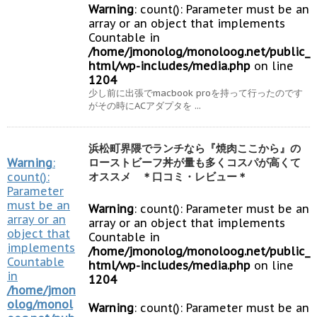
Warning
: count(): Parameter must be an
array or an object that implements
Countable in
/home/jmonolog/monoloog.net/public_
html/wp-includes/media.php
on line
1204
少し前に出張でmacbook proを持って行ったのです
がその時にACアダプタを ...
浜松町界隈でランチなら『焼肉ここから』の
Warning
:
ローストビーフ丼が量も多くコスパが高くて
count():
オススメ ＊口コミ・レビュー＊
Parameter
must be an
Warning
: count(): Parameter must be an
array or an
array or an object that implements
object that
Countable in
implements
/home/jmonolog/monoloog.net/public_
Countable
html/wp-includes/media.php
on line
in
1204
/home/jmon
olog/monol
Warning
: count(): Parameter must be an