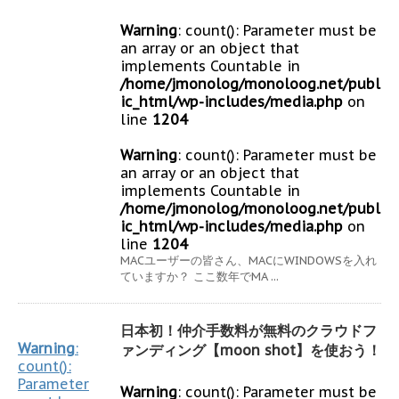
Warning
: count(): Parameter must be
an array or an object that
implements Countable in
/home/jmonolog/monoloog.net/publ
ic_html/wp-includes/media.php
on
line
1204
Warning
: count(): Parameter must be
an array or an object that
implements Countable in
/home/jmonolog/monoloog.net/publ
ic_html/wp-includes/media.php
on
line
1204
MACユーザーの皆さん、MACにWINDOWSを入れ
ていますか？ ここ数年でMA ...
日本初！仲介手数料が無料のクラウドフ
Warning
:
ァンディング【moon shot】を使おう！
count():
Parameter
Warning
: count(): Parameter must be