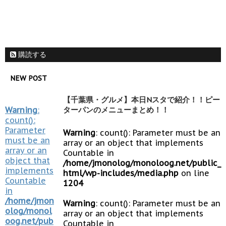
購読する
NEW POST
【千葉県・グルメ】本日Nスタで紹介！！ピー
Warning
:
ターパンのメニューまとめ！！
count():
Parameter
Warning
: count(): Parameter must be an
must be an
array or an object that implements
array or an
Countable in
object that
/home/jmonolog/monoloog.net/public_
implements
html/wp-includes/media.php
on line
Countable
1204
in
/home/jmon
Warning
: count(): Parameter must be an
olog/monol
array or an object that implements
oog.net/pub
Countable in