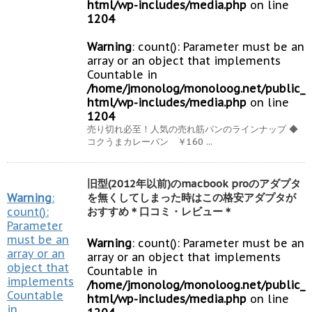
html/wp-includes/media.php
on line
1204
Warning
: count(): Parameter must be an
array or an object that implements
Countable in
/home/jmonolog/monoloog.net/public_
html/wp-includes/media.php
on line
1204
売り切れ必至！人気の売れ筋パンのラインナップ ◆
コクうまカレーパン ￥160 ...
旧型(2012年以前)のmacbook proのアダプタ
Warning
:
を無くしてしまった時はこの格安アダプタが
count():
おすすめ＊口コミ・レビュー＊
Parameter
must be an
Warning
: count(): Parameter must be an
array or an
array or an object that implements
object that
Countable in
implements
/home/jmonolog/monoloog.net/public_
Countable
html/wp-includes/media.php
on line
in