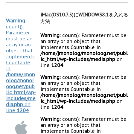
iMac(OS10.7.5)にWINDOWS8.1を入れる
Warning
:
方法
count():
Parameter
Warning
: count(): Parameter must be
must be an
an array or an object that
array or an
implements Countable in
object that
/home/jmonolog/monoloog.net/publ
implements
ic_html/wp-includes/media.php
on
Countable
line
1204
in
/home/jmon
Warning
: count(): Parameter must be
olog/monol
an array or an object that
oog.net/pub
implements Countable in
lic_html/wp-
/home/jmonolog/monoloog.net/publ
includes/me
ic_html/wp-includes/media.php
on
dia.php
on
line
1204
line
1204
Warning
: count(): Parameter must be
an array or an object that
implements Countable in