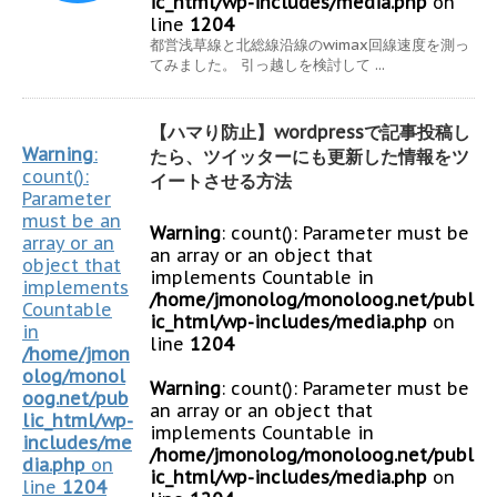
ic_html/wp-includes/media.php
on
line
1204
都営浅草線と北総線沿線のwimax回線速度を測っ
てみました。 引っ越しを検討して ...
【ハマり防止】wordpressで記事投稿し
Warning
:
たら、ツイッターにも更新した情報をツ
count():
イートさせる方法
Parameter
must be an
Warning
: count(): Parameter must be
array or an
an array or an object that
object that
implements Countable in
implements
/home/jmonolog/monoloog.net/publ
Countable
ic_html/wp-includes/media.php
on
in
line
1204
/home/jmon
olog/monol
Warning
: count(): Parameter must be
oog.net/pub
an array or an object that
lic_html/wp-
implements Countable in
includes/me
/home/jmonolog/monoloog.net/publ
dia.php
on
ic_html/wp-includes/media.php
on
line
1204