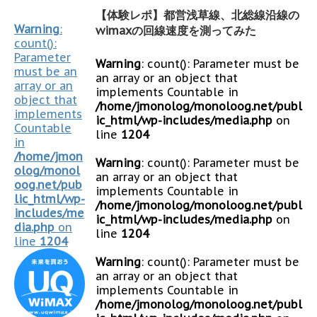
【体験レポ】都営浅草線、北総線沿線の
Warning
:
wimaxの回線速度を測ってみた
count():
Parameter
Warning
: count(): Parameter must be
must be an
an array or an object that
array or an
implements Countable in
object that
/home/jmonolog/monoloog.net/publ
implements
ic_html/wp-includes/media.php
on
Countable
line
1204
in
/home/jmon
Warning
: count(): Parameter must be
olog/monol
an array or an object that
oog.net/pub
implements Countable in
lic_html/wp-
/home/jmonolog/monoloog.net/publ
includes/me
ic_html/wp-includes/media.php
on
dia.php
on
line
1204
line
1204
Warning
: count(): Parameter must be
an array or an object that
implements Countable in
/home/jmonolog/monoloog.net/publ