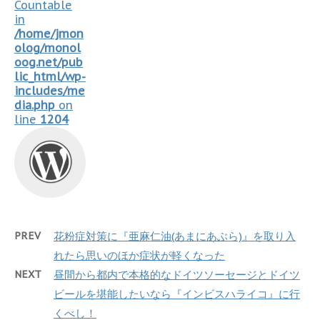
Countable
in
/home/jmon
olog/monol
oog.net/pub
lic_html/wp-
includes/me
dia.php
on
line
1204
PREV
花粉症対策に『亜麻仁油(あまにあぶら)』を取り入
れたら思いのほか症状が軽くなった
NEXT
昼間から都内で本格的なドイツソーセージとドイツ
ビールを堪能したいなら『インビスハライコ』に行
くべし！