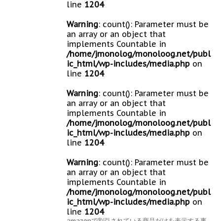
line
1204
Warning
: count(): Parameter must be
an array or an object that
implements Countable in
/home/jmonolog/monoloog.net/publ
ic_html/wp-includes/media.php
on
line
1204
Warning
: count(): Parameter must be
an array or an object that
implements Countable in
/home/jmonolog/monoloog.net/publ
ic_html/wp-includes/media.php
on
line
1204
Warning
: count(): Parameter must be
an array or an object that
implements Countable in
/home/jmonolog/monoloog.net/publ
ic_html/wp-includes/media.php
on
line
1204
amazonで割引されている商品だけを表示する事