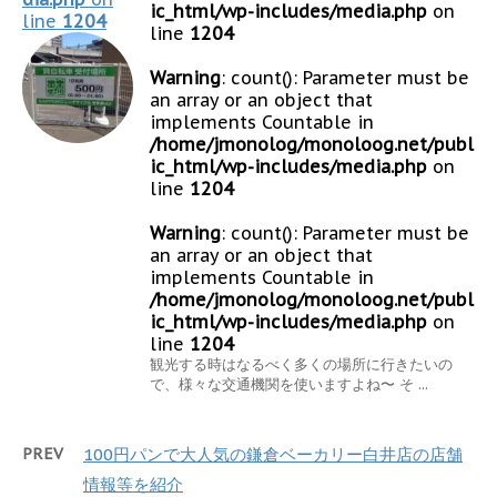
ic_html/wp-includes/media.php
on
line
1204
line
1204
Warning
: count(): Parameter must be
an array or an object that
implements Countable in
/home/jmonolog/monoloog.net/publ
ic_html/wp-includes/media.php
on
line
1204
Warning
: count(): Parameter must be
an array or an object that
implements Countable in
/home/jmonolog/monoloog.net/publ
ic_html/wp-includes/media.php
on
line
1204
観光する時はなるべく多くの場所に行きたいの
で、様々な交通機関を使いますよね〜 そ ...
PREV
100円パンで大人気の鎌倉ベーカリー白井店の店舗
情報等を紹介