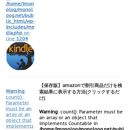
/home/jmon
olog/monol
oog.net/pub
lic_html/wp-
includes/me
dia.php
on
line
1204
【保存版】amazonで割引商品だけを検
Warning
:
索結果に表示する方法(クリックするだ
count():
け)
Parameter
must be an
Warning
: count(): Parameter must be
array or an
an array or an object that
object that
implements Countable in
implements
/home/jmonolog/monoloog.net/publ