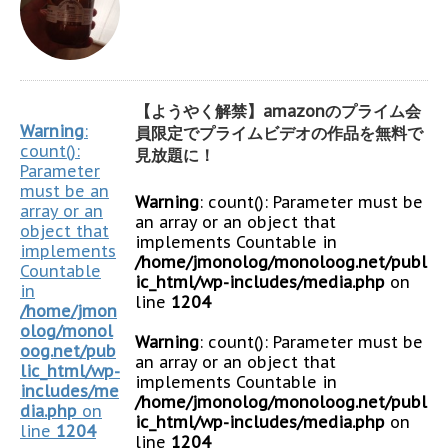
【ようやく解禁】amazonのプライム会
Warning
:
員限定でプライムビデオの作品を無料で
count():
見放題に！
Parameter
must be an
Warning
: count(): Parameter must be
array or an
an array or an object that
object that
implements Countable in
implements
/home/jmonolog/monoloog.net/publ
Countable
ic_html/wp-includes/media.php
on
in
line
1204
/home/jmon
olog/monol
Warning
: count(): Parameter must be
oog.net/pub
an array or an object that
lic_html/wp-
implements Countable in
includes/me
/home/jmonolog/monoloog.net/publ
dia.php
on
ic_html/wp-includes/media.php
on
line
1204
line
1204