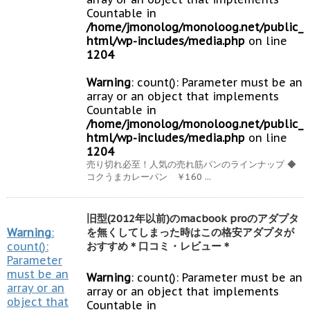
Countable in
/home/jmonolog/monoloog.net/public_
html/wp-includes/media.php
on line
1204
Warning
: count(): Parameter must be an
array or an object that implements
Countable in
/home/jmonolog/monoloog.net/public_
html/wp-includes/media.php
on line
1204
売り切れ必至！人気の売れ筋パンのラインナップ ◆
コクうまカレーパン ￥160 ...
旧型(2012年以前)のmacbook proのアダプタ
Warning
:
を無くしてしまった時はこの格安アダプタが
count():
おすすめ＊口コミ・レビュー＊
Parameter
must be an
Warning
: count(): Parameter must be an
array or an
array or an object that implements
object that
Countable in