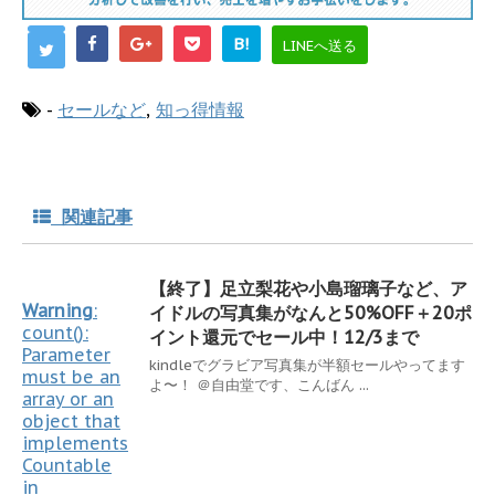
B!
LINEへ送る
-
セールなど
,
知っ得情報
関連記事
【終了】足立梨花や小島瑠璃子など、ア
Warning
:
イドルの写真集がなんと50%OFF＋20ポ
count():
イント還元でセール中！12/3まで
Parameter
kindleでグラビア写真集が半額セールやってます
must be an
よ〜！ ＠自由堂です、こんばん ...
array or an
object that
implements
Countable
in