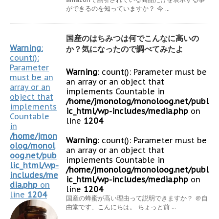
ができるのを知っていますか？ 今 ...
国産のはちみつは何でこんなに高いの
Warning
:
か？気になったので調べてみたよ
count():
Parameter
Warning
: count(): Parameter must be
must be an
an array or an object that
array or an
implements Countable in
object that
/home/jmonolog/monoloog.net/publ
implements
ic_html/wp-includes/media.php
on
Countable
line
1204
in
/home/jmon
Warning
: count(): Parameter must be
olog/monol
an array or an object that
oog.net/pub
implements Countable in
lic_html/wp-
/home/jmonolog/monoloog.net/publ
includes/me
ic_html/wp-includes/media.php
on
dia.php
on
line
1204
line
1204
国産の蜂蜜が高い理由って説明できますか？ ＠自
由堂です、こんにちは。 ちょっと前 ...