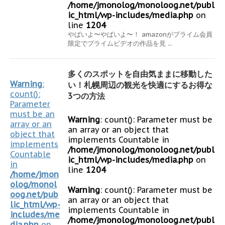
/home/jmonolog/monoloog.net/publ
ic_html/wp-includes/media.php
on
line
1204
やばいよ〜やばいよ〜！ amazonがプライム会員
限定でプライムビデオの作品を見 ...
多くのスポットを自由気ままに移動した
Warning
:
い！札幌周辺の観光を快適にするお得な
count():
3つの方法
Parameter
must be an
Warning
: count(): Parameter must be
array or an
an array or an object that
object that
implements Countable in
implements
/home/jmonolog/monoloog.net/publ
Countable
ic_html/wp-includes/media.php
on
in
line
1204
/home/jmon
olog/monol
Warning
: count(): Parameter must be
oog.net/pub
an array or an object that
lic_html/wp-
implements Countable in
includes/me
/home/jmonolog/monoloog.net/publ
dia.php
on