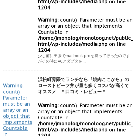
html/wp-includes/media.php
on line
1204
Warning
: count(): Parameter must be an
array or an object that implements
Countable in
/home/jmonolog/monoloog.net/public_
html/wp-includes/media.php
on line
1204
少し前に出張でmacbook proを持って行ったのです
がその時にACアダプタを ...
浜松町界隈でランチなら『焼肉ここから』の
Warning
:
ローストビーフ丼が量も多くコスパが高くて
count():
オススメ ＊口コミ・レビュー＊
Parameter
must be an
Warning
: count(): Parameter must be an
array or an
array or an object that implements
object that
Countable in
implements
/home/jmonolog/monoloog.net/public_
Countable
html/wp-includes/media.php
on line
in
1204