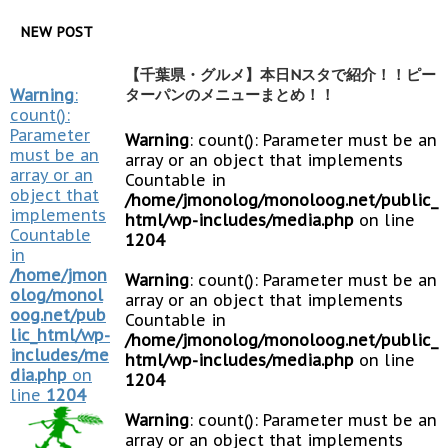
NEW POST
【千葉県・グルメ】本日Nスタで紹介！！ピー
Warning
:
ターパンのメニューまとめ！！
count():
Parameter
Warning
: count(): Parameter must be an
must be an
array or an object that implements
array or an
Countable in
object that
/home/jmonolog/monoloog.net/public_
implements
html/wp-includes/media.php
on line
Countable
1204
in
/home/jmon
Warning
: count(): Parameter must be an
olog/monol
array or an object that implements
oog.net/pub
Countable in
lic_html/wp-
/home/jmonolog/monoloog.net/public_
includes/me
html/wp-includes/media.php
on line
dia.php
on
1204
line
1204
Warning
: count(): Parameter must be an
array or an object that implements