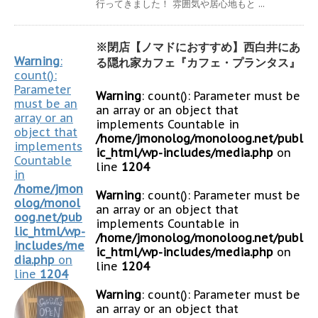
行ってきました！ 雰囲気や居心地もと ...
※閉店【ノマドにおすすめ】西白井にあ
Warning
:
る隠れ家カフェ『カフェ・プランタス』
count():
Parameter
Warning
: count(): Parameter must be
must be an
an array or an object that
array or an
implements Countable in
object that
/home/jmonolog/monoloog.net/publ
implements
ic_html/wp-includes/media.php
on
Countable
line
1204
in
/home/jmon
Warning
: count(): Parameter must be
olog/monol
an array or an object that
oog.net/pub
implements Countable in
lic_html/wp-
/home/jmonolog/monoloog.net/publ
includes/me
ic_html/wp-includes/media.php
on
dia.php
on
line
1204
line
1204
Warning
: count(): Parameter must be
an array or an object that