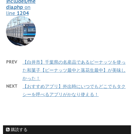
includes/me
dia.php
on
line
1204
PREV
【白井市】千葉県の名産品であるピーナッツを使っ
た和菓子【ピーナッツ最中と落花生最中】が美味し
かった！
NEXT
【おすすめアプリ】外出時にいつでもどこでもタク
シーを呼べるアプリがかなり使える！
購読する