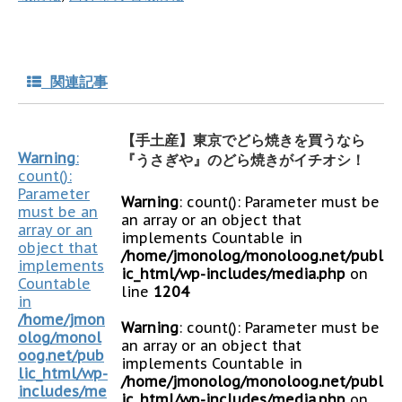
関連記事
【手土産】東京でどら焼きを買うなら
Warning
:
『うさぎや』のどら焼きがイチオシ！
count():
Parameter
Warning
: count(): Parameter must be
must be an
an array or an object that
array or an
implements Countable in
object that
/home/jmonolog/monoloog.net/publ
implements
ic_html/wp-includes/media.php
on
Countable
line
1204
in
/home/jmon
Warning
: count(): Parameter must be
olog/monol
an array or an object that
oog.net/pub
implements Countable in
lic_html/wp-
/home/jmonolog/monoloog.net/publ
includes/me
ic_html/wp-includes/media.php
on