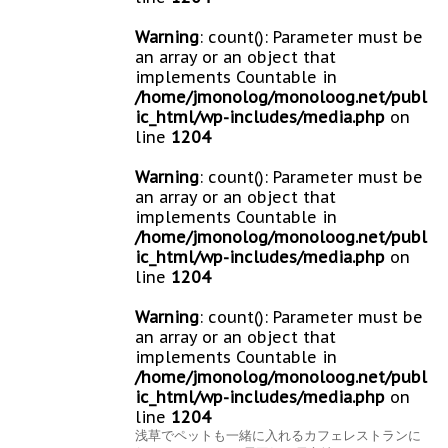
Warning
: count(): Parameter must be
an array or an object that
implements Countable in
/home/jmonolog/monoloog.net/publ
ic_html/wp-includes/media.php
on
line
1204
Warning
: count(): Parameter must be
an array or an object that
implements Countable in
/home/jmonolog/monoloog.net/publ
ic_html/wp-includes/media.php
on
line
1204
Warning
: count(): Parameter must be
an array or an object that
implements Countable in
/home/jmonolog/monoloog.net/publ
ic_html/wp-includes/media.php
on
line
1204
浅草でペットも一緒に入れるカフェレストランに