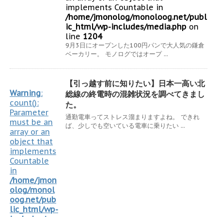
implements Countable in
/home/jmonolog/monoloog.net/publ
ic_html/wp-includes/media.php
on
line
1204
9月3日にオープンした100円パンで大人気の鎌倉
ベーカリー。 モノログではオープ ...
【引っ越す前に知りたい】日本一高い北
Warning
:
総線の終電時の混雑状況を調べてきまし
count():
た。
Parameter
通勤電車ってストレス溜まりますよね。 できれ
must be an
ば、少しでも空いている電車に乗りたい ...
array or an
object that
implements
Countable
in
/home/jmon
olog/monol
oog.net/pub
lic_html/wp-