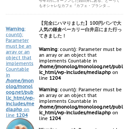
今年5月にオープンした西白井にある、とーって
もオシャレなカフェ『カフェ・プランタ ...
【完全にハマりました】100円パンで大
Warning
:
人気の鎌倉ベーカリー白井店にまた行っ
count():
てきました！
Parameter
must be an
Warning
: count(): Parameter must be
array or an
an array or an object that
object that
implements Countable in
implements
/home/jmonolog/monoloog.net/publ
Countable
ic_html/wp-includes/media.php
on
in
line
1204
/home/jmon
olog/monol
Warning
: count(): Parameter must be
oog.net/pub
an array or an object that
lic_html/wp-
implements Countable in
includes/me
/home/jmonolog/monoloog.net/publ
dia.php
on
ic_html/wp-includes/media.php
on
line
1204
line
1204