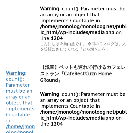
Warning
: count(): Parameter must be
an array or an object that
implements Countable in
/home/jmonolog/monoloog.net/publ
ic_html/wp-includes/media.php
on
line
1204
こんにちは＠自由堂です。 今回のモノログは、人
を笑顔にさせてくれる『どら焼き』を ...
【浅草】ペットも連れて行けるカフェレ
Warning
:
ストラン『CafeRest’Cuzn Home
count():
GRound』
Parameter
must be an
Warning
: count(): Parameter must be
array or an
an array or an object that
object that
implements Countable in
implements
/home/jmonolog/monoloog.net/publ
Countable
ic_html/wp-includes/media.php
on
in
line
1204
/home/jmon
olog/monol