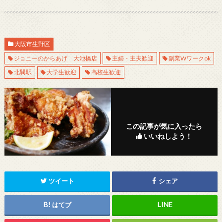
大阪市生野区
ジョニーのからあげ 大池橋店
主婦・主夫歓迎
副業Wワークok
北巽駅
大学生歓迎
高校生歓迎
この記事が気に入ったら
いいねしよう！
ツイート
シェア
はてブ