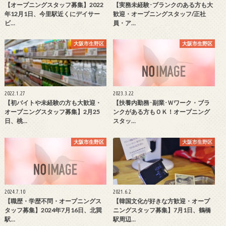
【オープニングスタッフ募集】2022
【実務未経験･ブランクのある方も大
年12月1日、今里駅近くにデイサー
歓迎・オープニングスタッフ/正社
ビ…
員・ア…
大阪市生野区
大阪市生野区
2022.1.27
2023.3.22
【初バイトや未経験の方も大歓迎・
【扶養内勤務･副業･Ｗワーク・ブラ
オープニングスタッフ募集】2月25
ンクがある方もＯＫ！オープニング
日、桃…
スタッ…
大阪市生野区
大阪市生野区
2024.7.10
2021.6.2
【職歴・学歴不問・オープニングス
【韓国文化が好きな方歓迎・オープ
タッフ募集】2024年7月16日、北巽
ニングスタッフ募集】7月1日、鶴橋
駅…
駅周辺…