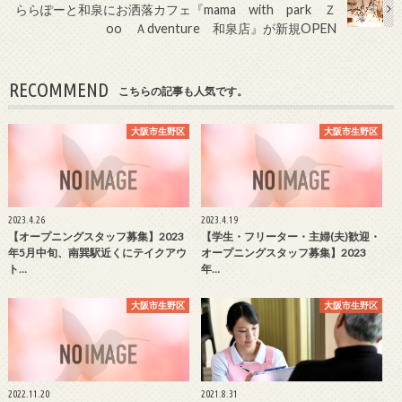
ららぽーと和泉にお洒落カフェ『mama with park Ｚ
oo Ａdventure 和泉店』が新規OPEN
RECOMMEND
こちらの記事も人気です。
大阪市生野区
大阪市生野区
2023.4.26
2023.4.19
【オープニングスタッフ募集】2023
【学生・フリーター・主婦(夫)歓迎・
年5月中旬、南巽駅近くにテイクアウ
オープニングスタッフ募集】2023
ト…
年…
大阪市生野区
大阪市生野区
2022.11.20
2021.8.31