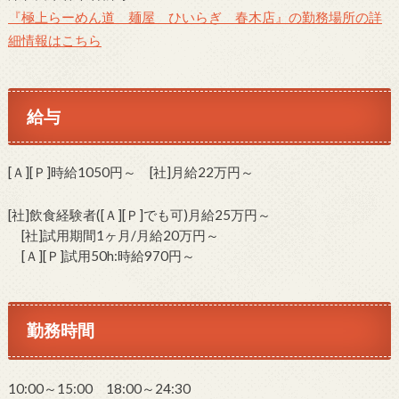
『極上らーめん道 麺屋 ひいらぎ 春木店』の勤務場所の詳
細情報はこちら
給与
[Ａ][Ｐ]時給1050円～ [社]月給22万円～
[社]飲食経験者([Ａ][Ｐ]でも可)月給25万円～
[社]試用期間1ヶ月/月給20万円～
[Ａ][Ｐ]試用50h:時給970円～
勤務時間
10:00～15:00 18:00～24:30