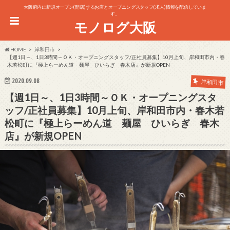
大阪府内に新規オープン(開店)するお店とオープニングスタッフ(求人)情報を配信していま
す。
モノログ大阪
HOME
岸和田市
【週1日～、1日3時間～ＯＫ・オープニングスタッフ/正社員募集】10月上旬、岸和田市内・春
木若松町に『極上らーめん道 麺屋 ひいらぎ 春木店』が新規OPEN
2020.09.08
岸和田市
【週1日～、1日3時間～ＯＫ・オープニングスタ
ッフ/正社員募集】10月上旬、岸和田市内・春木若
松町に『極上らーめん道 麺屋 ひいらぎ 春木
店』が新規OPEN