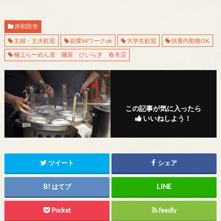
岸和田市
主婦・主夫歓迎
副業Wワークok
大学生歓迎
扶養内勤務OK
極上らーめん道 麺屋 ひいらぎ 春木店
この記事が気に入ったら
いいねしよう！
ツイート
シェア
はてブ
Pocket
feedly