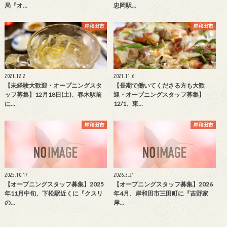
局『オ…
忠岡駅…
岸和田市
岸和田市
2021.12.2
2021.11.6
【未経験大歓迎・オープニングスタ
【長期で働いてくださる方も大歓
ッフ募集】12月18日(土)、春木駅前
迎・オープニングスタッフ募集】
に…
12/1、東…
岸和田市
岸和田市
2025.10.17
2026.3.21
【オープニングスタッフ募集】2025
【オープニングスタッフ募集】2026
年11月中旬、下松駅近くに『クスリ
年4月、岸和田市三田町に『吉野家
の…
岸…