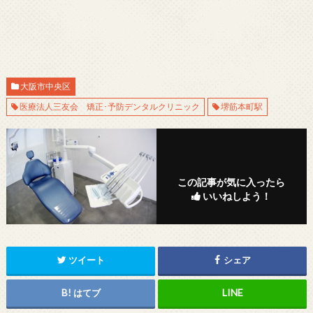
大阪市中央区
医療法人三友会 矯正･予防デンタルクリニック
堺筋本町駅
この記事が気に入ったら
いいねしよう！
ツイート
シェア
はてブ