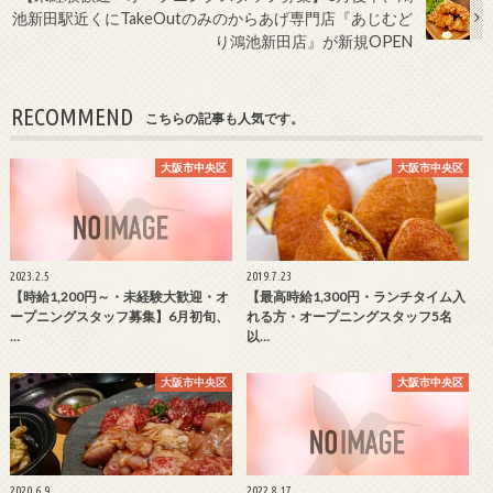
池新田駅近くにTakeOutのみのからあげ専門店『あじむど
り鴻池新田店』が新規OPEN
RECOMMEND
こちらの記事も人気です。
大阪市中央区
大阪市中央区
2023.2.5
2019.7.23
【時給1,200円～・未経験大歓迎・オ
【最高時給1,300円・ランチタイム入
ープニングスタッフ募集】6月初旬、
れる方・オープニングスタッフ5名
…
以…
大阪市中央区
大阪市中央区
2020.6.9
2022.8.17