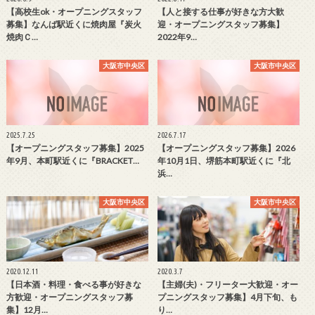
【高校生ok・オープニングスタッフ
【人と接する仕事が好きな方大歓
募集】なんば駅近くに焼肉屋『炭火
迎・オープニングスタッフ募集】
焼肉Ｃ…
2022年9…
大阪市中央区
大阪市中央区
2025.7.25
2026.7.17
【オープニングスタッフ募集】2025
【オープニングスタッフ募集】2026
年9月、本町駅近くに『BRACKET…
年10月1日、堺筋本町駅近くに『北
浜…
大阪市中央区
大阪市中央区
2020.12.11
2020.3.7
【日本酒・料理・食べる事が好きな
【主婦(夫)・フリーター大歓迎・オー
方歓迎・オープニングスタッフ募
プニングスタッフ募集】4月下旬、も
集】12月…
り…