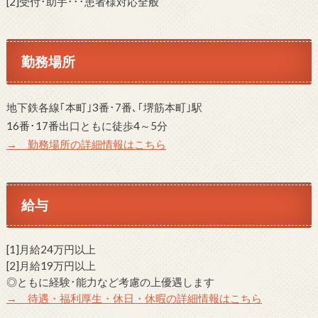
[2]受付･助手･･･患者様対応全般
勤務場所
地下鉄各線｢本町｣3番･7番､｢堺筋本町｣駅
16番･17番出口ともに徒歩4～5分
→ 勤務場所の詳細情報はこちら
給与
[1]月給24万円以上
[2]月給19万円以上
◎ともに経験･能力など考慮の上優遇します
→ 待遇・福利厚生・休日・休暇の詳細情報はこちら