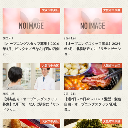
大阪市中央区
大阪市中央区
2026.4.3
2024.4.24
【オープニングスタッフ募集】2026
【オープニングスタッフ募集】2024
年4月、ビックカメラなんば店の西側
年6月、北浜駅近くに『リラクゼーシ
に…
ョ…
大阪市中央区
大阪市中央区
2020.1.25
2021.5.13
【賞与あり・オープニングスタッフ
【週2日～/1日4h～ＯＫ！髪型・髪色
募集】2月下旬、なんば駅前に『サン
自由・オープニングスタッフ/正社
ドラッ…
員…
大阪市中央区
大阪市中央区