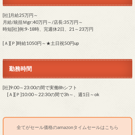
[社]月給25万円～
月給/統括Ｍgr:40万円～/店長:35万円～
時短[社]例:9-18時、完週休2日、21～23万円
[Ａ][Ｐ]時給1050円～★土日祝50円up
勤務時間
[社]9:00～23:00の間で実働8hシフト
[Ａ][Ｐ]10:00～22:30の間で3h～、週1日～ok
全てがセール価格のamazonタイムセールはこちら