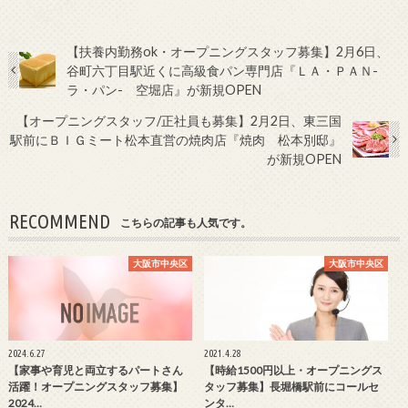
【扶養内勤務ok・オープニングスタッフ募集】2月6日、
谷町六丁目駅近くに高級食パン専門店『ＬＡ・ＰＡＮ-
ラ・パン- 空堀店』が新規OPEN
【オープニングスタッフ/正社員も募集】2月2日、東三国
駅前にＢＩＧミート松本直営の焼肉店『焼肉 松本別邸』
が新規OPEN
RECOMMEND
こちらの記事も人気です。
大阪市中央区
大阪市中央区
2024.6.27
2021.4.28
【家事や育児と両立するパートさん
【時給1500円以上・オープニングス
活躍！オープニングスタッフ募集】
タッフ募集】長堀橋駅前にコールセ
2024…
ンタ…