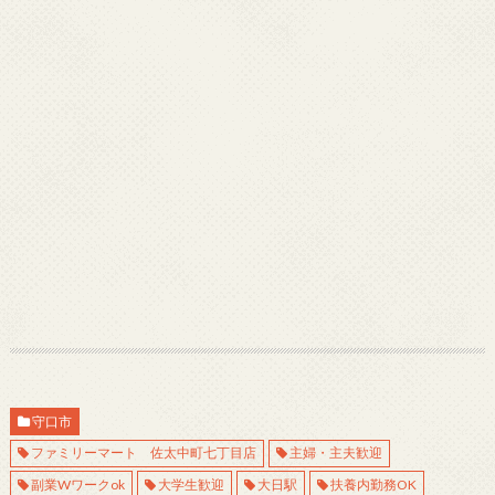
守口市
ファミリーマート 佐太中町七丁目店
主婦・主夫歓迎
副業Wワークok
大学生歓迎
大日駅
扶養内勤務OK