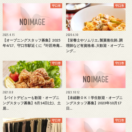
守口市
守口市
2025.4.15
2020.6.30
【オープニングスタッフ募集】2025
【栄養士やソムリエ､製菓衛生師､調
年4/17、守口市駅近くに『叶匠寿庵…
理師など有資格者､大歓迎・オープニ
ング…
守口市
守口市
2021.8.8
2023.10.12
【バイトデビューも歓迎・オープニ
【未経験ＯＫ！学生歓迎・オープニ
ングスタッフ募集】8月14日(土)、土
ングスタッフ募集】2023年10月17
居…
日…
守口市
守口市