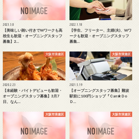
2023.3.8
2022.1.18
【美味しい賄い付きでWワークも高
【学生、フリーター、主婦(夫)、Wワ
校生も歓迎・オープニングスタッフ
ークも歓迎・オープニングスタッフ
募集】2…
募集…
大阪市浪速区
大阪市浪速区
2020.2.23
2021.5.19
【未経験・バイトデビューも歓迎・
【オープニングスタッフ募集】難波
オープニングスタッフ募集】3月7
駅前に100円ショップ『Ｃan★Ｄo
日、なん…
Ｄ…
大阪市浪速区
大阪市浪速区