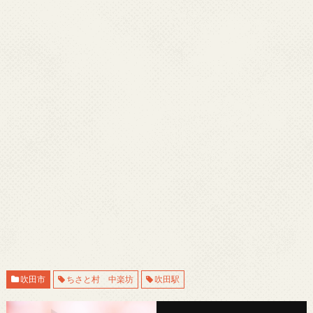
吹田市
ちさと村 中楽坊
吹田駅