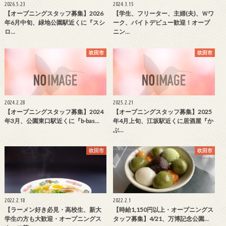
2026.5.23
2024.3.15
【オープニングスタッフ募集】2026
【学生、フリーター、主婦(夫)、Ｗワ
年6月中旬、緑地公園駅近くに『スシ
ーク、バイトデビュー歓迎！オープ
ロ…
ニン…
吹田市
吹田市
2024.2.28
2025.2.21
【オープニングスタッフ募集】2024
【オープニングスタッフ募集】2025
年3月、公園東口駅近くに『b-bas…
年4月上旬、江坂駅近くに居酒屋『か
ぶ…
吹田市
吹田市
2022.2.18
2022.2.1
【ラーメン好き必見・高校生、新大
【時給1,150円以上・オープニングス
学生の方も大歓迎・オープニングス
タッフ募集】4/21、万博記念公園…