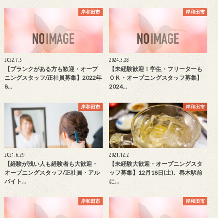
岸和田市
岸和田市
2022.7.5
2024.3.28
【ブランクがある方も歓迎・オープ
【未経験歓迎！学生・フリーターも
ニングスタッフ/正社員募集】2022年
ＯＫ・オープニングスタッフ募集】
8…
2024…
岸和田市
岸和田市
2021.6.29
2021.12.2
【経験が浅い人も経験者も大歓迎・
【未経験大歓迎・オープニングスタ
オープニングスタッフ/正社員・アル
ッフ募集】12月18日(土)、春木駅前
バイト…
に…
岸和田市
岸和田市