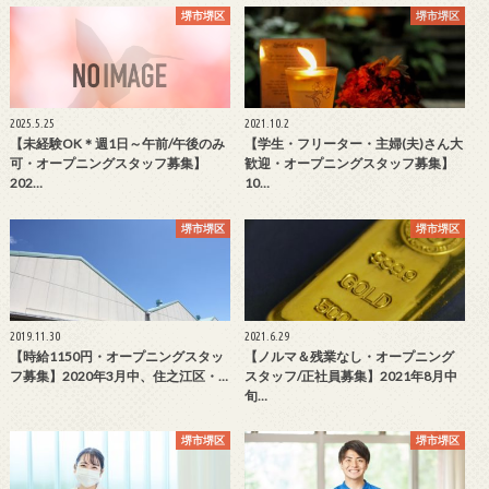
堺市堺区
堺市堺区
2025.5.25
2021.10.2
【未経験OK＊週1日～午前/午後のみ
【学生・フリーター・主婦(夫)さん大
可・オープニングスタッフ募集】
歓迎・オープニングスタッフ募集】
202…
10…
堺市堺区
堺市堺区
2019.11.30
2021.6.29
【時給1150円・オープニングスタッ
【ノルマ＆残業なし・オープニング
フ募集】2020年3月中、住之江区・…
スタッフ/正社員募集】2021年8月中
旬…
堺市堺区
堺市堺区