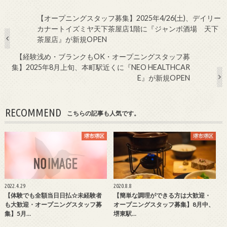
【オープニングスタッフ募集】2025年4/26(土)、デイリー
カナートイズミヤ天下茶屋店1階に『ジャンボ酒場 天下
茶屋店』が新規OPEN
【経験浅め・ブランクもOK・オープニングスタッフ募
集】2025年8月上旬、本町駅近くに『NEO HEALTHCAR
E』が新規OPEN
RECOMMEND
こちらの記事も人気です。
堺市堺区
堺市堺区
2022.4.29
2020.8.8
【体験でも全額当日日払☆未経験者
【簡単な調理ができる方は大歓迎・
も大歓迎・オープニングスタッフ募
オープニングスタッフ募集】8月中、
集】5月…
堺東駅…