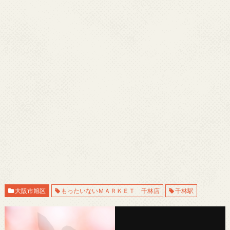
大阪市旭区
もったいないＭＡＲＫＥＴ 千林店
千林駅