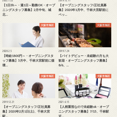
2022.1.22
2019.12.11
【1日3h～・週1日～勤務OK・オープ
【オープニングスタッフ/正社員募
ニングスタッフ募集】2月中旬、城
集】2020年1月中、千林大宮駅前に
北…
ペッ…
大阪市旭区
大阪市旭区
2020.2.5
2019.7.24
【時給1800円～・オープニングスタ
【バイトデビュー・未経験の方も大
ッフ募集】5月中、千林大宮駅前に循
歓迎・オープニングスタッフ募集】
環…
8/6、…
大阪市旭区
大阪市旭区
2019.12.21
2021.6.15
【オープニングスタッフ/正社員募
【人柄重視なので未経験ok・オープ
集】2020年2月1日(土)、千林大宮
ニングスタッフ募集】7/15、千林駅
駅…
近…