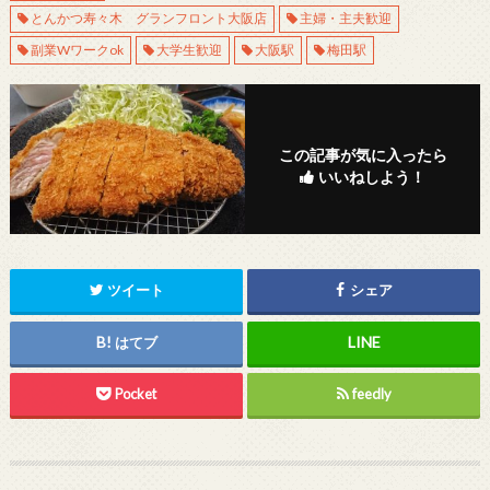
とんかつ寿々木 グランフロント大阪店
主婦・主夫歓迎
副業Wワークok
大学生歓迎
大阪駅
梅田駅
この記事が気に入ったら
いいねしよう！
ツイート
シェア
はてブ
Pocket
feedly