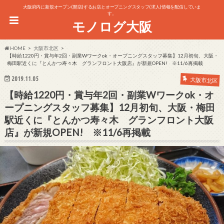
大阪府内に新規オープン(開店)するお店とオープニングスタッフ(求人)情報を配信していま
す。
モノログ大阪
HOME
大阪市北区
【時給1220円・賞与年2回・副業Wワークok・オープニングスタッフ募集】12月初旬、大阪・
梅田駅近くに『とんかつ寿々木 グランフロント大阪店』が新規OPEN! ※11/6再掲載
2019.11.05
大阪市北区
【時給1220円・賞与年2回・副業Wワークok・オ
ープニングスタッフ募集】12月初旬、大阪・梅田
駅近くに『とんかつ寿々木 グランフロント大阪
店』が新規OPEN! ※11/6再掲載