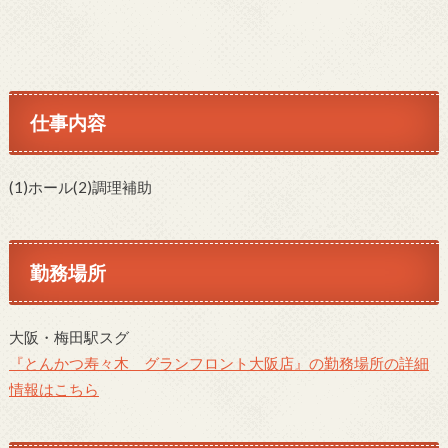
仕事内容
(1)ホール(2)調理補助
勤務場所
大阪・梅田駅スグ
『とんかつ寿々木 グランフロント大阪店』の勤務場所の詳細
情報はこちら