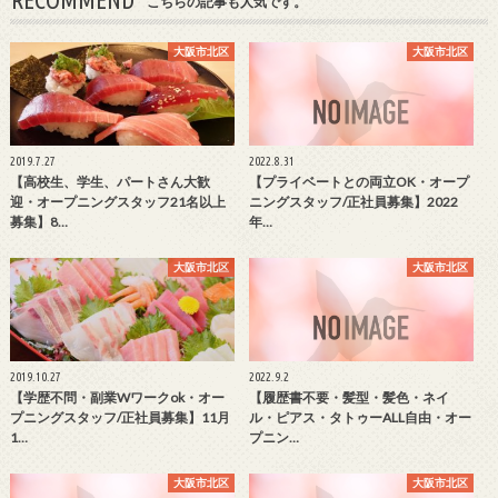
こちらの記事も人気です。
大阪市北区
大阪市北区
2019.7.27
2022.8.31
【高校生、学生、パートさん大歓
【プライベートとの両立OK・オープ
迎・オープニングスタッフ21名以上
ニングスタッフ/正社員募集】2022
募集】8…
年…
大阪市北区
大阪市北区
2019.10.27
2022.9.2
【学歴不問・副業Wワークok・オー
【履歴書不要・髪型・髪色・ネイ
プニングスタッフ/正社員募集】11月
ル・ピアス・タトゥーALL自由・オー
1…
プニン…
大阪市北区
大阪市北区