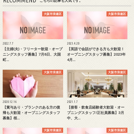
RECOMMEND
こちらの記事も人気です。
大阪市浪速区
大阪市浪速区
2022.7.7
2023.4.20
【主婦(夫)・フリーター歓迎・オープ
【英語で会話ができる方も大歓迎！
ニングスタッフ募集】7月8日、大国
オープニングスタッフ募集】2023年
町…
4月…
大阪市浪速区
大阪市浪速区
2020.12.16
2021.1.7
【賞与あり・ブランクのある方の復
【接客・飲食店経験者大歓迎・オー
帰も大歓迎・オープニングスタッフ
プニングスタッフ/正社員募集】3月
募集】桜…
中、大…
大阪市浪速区
大阪市浪速区