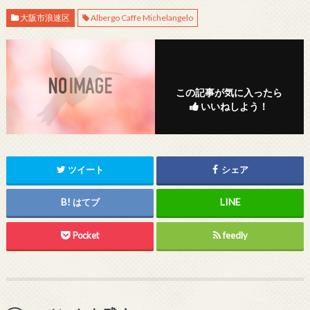
大阪市浪速区
Albergo Caffe Michelangelo
この記事が気に入ったら
いいねしよう！
ツイート
シェア
はてブ
Pocket
feedly