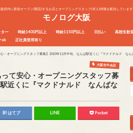
大阪府内に新規オープン(開店)するお店とオープニングスタッフ(求人)情報を配信しています
モノログ大阪
ッター
時給1400円以上
時給1150円以上
日払い
高校生歓
ok
正社員登用有り
心・オープニングスタッフ募集】2023年12月中旬、なんば駅近くに『マクドナルド なん
大阪市中央区
あって安心・オープニングスタッフ募
んば駅近くに『マクドナルド なんばな
はてブ
Pocket