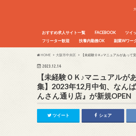
おすすめ求人サイト一覧
FACEBOOK
ツイ
フリーター歓迎
扶養内勤務OK
副業Wワーク
目的別アルバイト求人サイトまとめ
HOME
大阪市中央区
【未経験ＯＫ♪マニュアルがあって安
2023.12.14
【未経験ＯＫ♪マニュアルが
集】2023年12月中旬、な
んさん通り店』が新規OPEN
ツイート
シェア