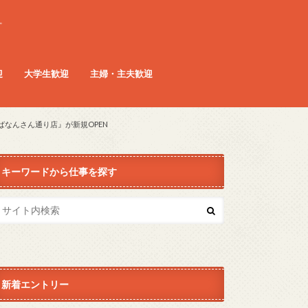
。
迎
大学生歓迎
主婦・主夫歓迎
ばなんさん通り店』が新規OPEN
キーワードから仕事を探す
新着エントリー