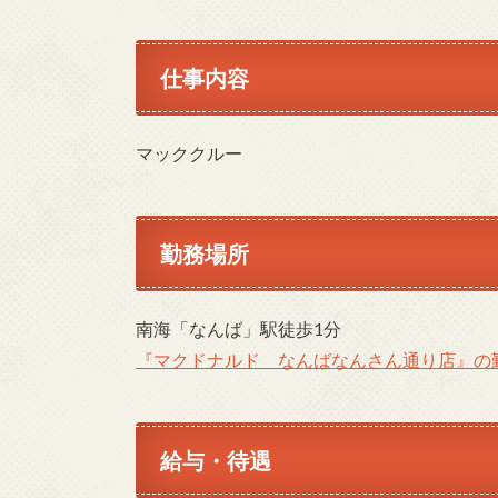
仕事内容
マッククルー
勤務場所
南海「なんば」駅徒歩1分
『マクドナルド なんばなんさん通り店』の
給与・待遇