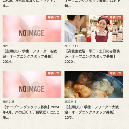
10/16、岸和田駅近くに『マクドナ
オープニングスタッフ募集】11月下
ル…
旬…
岸和田市
岸和田市
2024.1.7
2019.12.14
【主婦(夫)・学生・フリーターも歓
【高校生歓迎・平日・土日のみ勤務
迎・オープニングスタッフ募集】
ok・オープニングスタッフ募集】
2024…
2020…
岸和田市
岸和田市
2024.2.28
2020.9.11
【オープニングスタッフ募集】2024
【主婦(夫)・学生・フリーター大歓
年4月、岸の丘町１丁目駅近くにたこ
迎・オープニングスタッフ募集】
焼…
10/3…