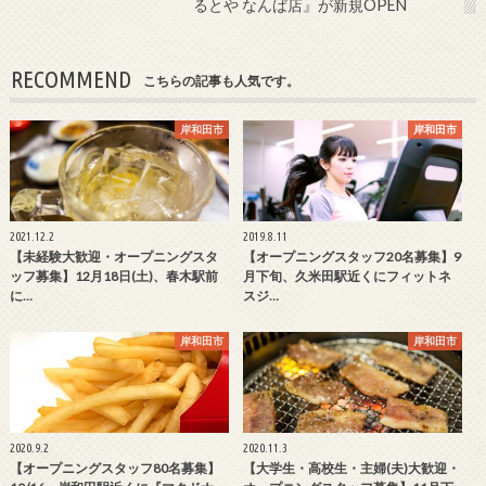
るとや なんば店』が新規OPEN
RECOMMEND
こちらの記事も人気です。
岸和田市
岸和田市
2021.12.2
2019.8.11
【未経験大歓迎・オープニングスタ
【オープニングスタッフ20名募集】9
ッフ募集】12月18日(土)、春木駅前
月下旬、久米田駅近くにフィットネ
に…
スジ…
岸和田市
岸和田市
2020.9.2
2020.11.3
【オープニングスタッフ80名募集】
【大学生・高校生・主婦(夫)大歓迎・