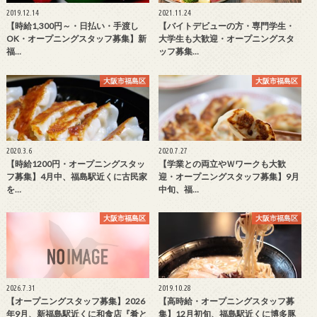
2019.12.14
2021.11.24
【時給1,300円～・日払い・手渡し
【バイトデビューの方・専門学生・
OK・オープニングスタッフ募集】新
大学生も大歓迎・オープニングスタ
福…
ッフ募集…
大阪市福島区
大阪市福島区
2020.3.6
2020.7.27
【時給1200円・オープニングスタッ
【学業との両立やＷワークも大歓
フ募集】4月中、福島駅近くに古民家
迎・オープニングスタッフ募集】9月
を…
中旬、福…
大阪市福島区
大阪市福島区
2026.7.31
2019.10.28
【オープニングスタッフ募集】2026
【高時給・オープニングスタッフ募
年9月、新福島駅近くに和食店『肴と
集】12月初旬、福島駅近くに博多豚