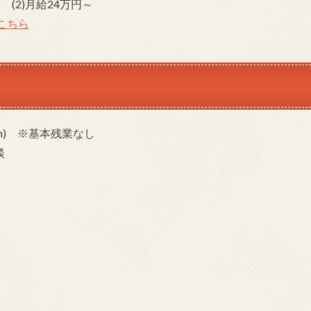
～ (2)月給24万円～
こちら
(休憩1h) ※基本残業なし
談