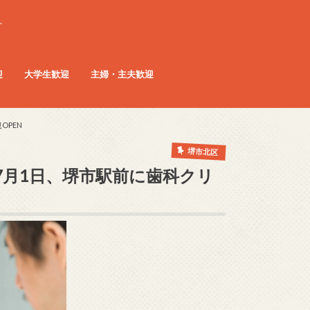
。
迎
大学生歓迎
主婦・主夫歓迎
OPEN
堺市北区
7月1日、堺市駅前に歯科クリ