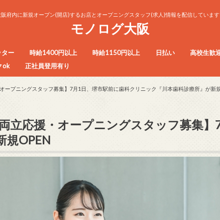
大阪府内に新規オープン(開店)するお店とオープニングスタッフ(求人)情報を配信しています
モノログ大阪
ッター
時給1400円以上
時給1150円以上
日払い
高校生歓
ok
正社員登用有り
オープニングスタッフ募集】7月1日、堺市駅前に歯科クリニック『川本歯科診療所』が新規
の両立応援・オープニングスタッフ募集】
規OPEN