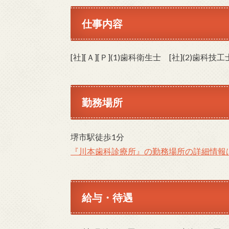
仕事内容
[社][Ａ][Ｐ](1)歯科衛生士 [社](2)歯科技工
勤務場所
堺市駅徒歩1分
『川本歯科診療所』の勤務場所の詳細情報
給与・待遇