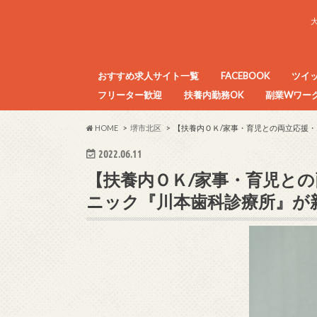
おすすめ求人サイト一覧
FACEBOOK
ツイ
フリーター歓迎
扶養内勤務OK
副業Wワーク
目的別アルバイト求人サイトまとめ
HOME
堺市北区
【扶養内ＯＫ/家事・育児との両立応援・
2022.06.11
【扶養内ＯＫ/家事・育児と
ニック『川本歯科診療所』が新