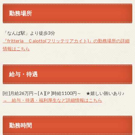
勤務場所
「なんば駅」より徒歩3分
『fritteria Ｃaiotto(フリッテリアカイト)』の勤務場所の詳細
情報はこちら
給与・待遇
[社]月給26万円～[Ａ][Ｐ]時給1100円～ ★嬉しい賄いあり♪
→ 給与・待遇・福利厚生など詳細情報はこちら
勤務時間