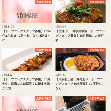
大阪市浪速区
大阪市浪速区
2025.11.26
2019.9.26
【オープニングスタッフ募集】2026
【主婦(夫)・高校生歓迎・オープニン
年2月上旬～2月中旬、なんば駅近く
グスタッフ募集】10月初旬、大国町
に…
駅…
大阪市浪速区
大阪市浪速区
2019.8.22
2019.10.2
【オープニングスタッフ募集】10月
【大阪初上陸・賞与あり・オープニ
中旬、南海なんば駅近くに博多名物
ングスタッフ10名募集】10月下旬、
かわ焼…
なん…
大阪市浪速区
大阪市浪速区