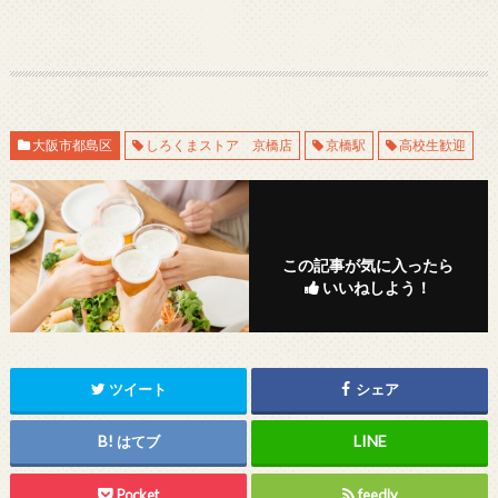
大阪市都島区
しろくまストア 京橋店
京橋駅
高校生歓迎
この記事が気に入ったら
いいねしよう！
ツイート
シェア
はてブ
Pocket
feedly