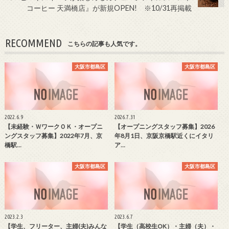
コーヒー 天満橋店』が新規OPEN! ※10/31再掲載
RECOMMEND
こちらの記事も人気です。
大阪市都島区
大阪市都島区
2022.6.9
2026.7.31
【未経験・ＷワークＯＫ・オープニ
【オープニングスタッフ募集】2026
ングスタッフ募集】2022年7月、京
年8月1日、京阪京橋駅近くにイタリ
橋駅…
ア…
大阪市都島区
大阪市都島区
2023.2.3
2023.6.7
【学生、フリーター、主婦(夫)みんな
【学生（高校生OK）・主婦（夫）・