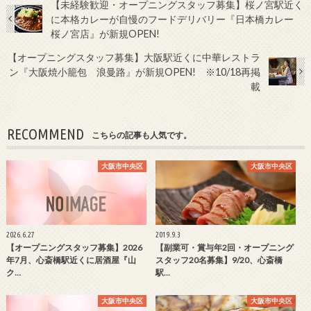
【未経験歓迎・オープニングスタッフ募集】桜ノ宮駅近く
に本格カレーが自慢のフードデリバリー『日本橋カレー
桜ノ宮店』が新規OPEN!
【オープニングスタッフ募集】大阪駅近くに中華レストラ
ン『大阪焼小籠包 浪曼路』が新規OPEN! ※10/18再掲
載
RECOMMEND
こちらの記事も人気です。
大阪市中央区
大阪市中央区
2026.6.27
2019.9.3
【オープニングスタッフ募集】2026
【副業可・賞与年2回・オープニング
年7月、心斎橋駅近くに居酒屋『山
スタッフ20名募集】9/20、心斎橋
ク…
駅…
大阪市中央区
大阪市中央区