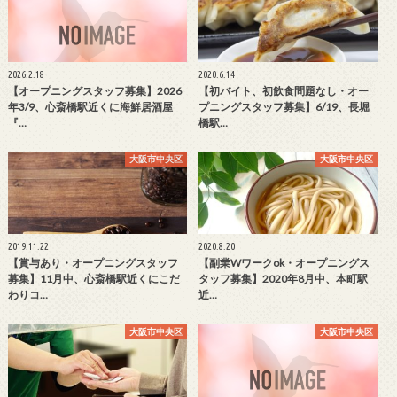
2026.2.18
2020.6.14
【オープニングスタッフ募集】2026
【初バイト、初飲食問題なし・オー
年3/9、心斎橋駅近くに海鮮居酒屋
プニングスタッフ募集】6/19、長堀
『…
橋駅…
大阪市中央区
大阪市中央区
2019.11.22
2020.8.20
【賞与あり・オープニングスタッフ
【副業Wワークok・オープニングス
募集】11月中、心斎橋駅近くにこだ
タッフ募集】2020年8月中、本町駅
わりコ…
近…
大阪市中央区
大阪市中央区