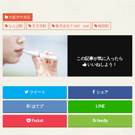
大阪市中央区
なんば駅
天王寺駅
株式会社Ｆield wat
梅田駅
この記事が気に入ったら
いいねしよう！
ツイート
シェア
はてブ
Pocket
feedly