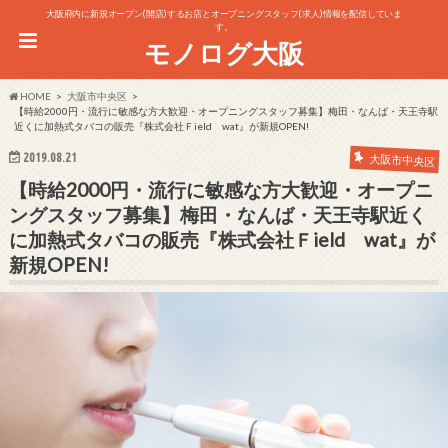
大阪府内に新規オープン(開店)するお店とオープニングスタッフ(求人)情報を配信していま
す。
モノログ大阪
HOME
大阪市中央区
【時給2000円・流行に敏感な方大歓迎・オープニングスタッフ募集】梅田・なんば・天王寺駅
近くに加熱式タバコの販売『株式会社Ｆield wat』が新規OPEN!
2019.08.21
大阪市中央区
【時給2000円・流行に敏感な方大歓迎・オープニ
ングスタッフ募集】梅田・なんば・天王寺駅近く
に加熱式タバコの販売『株式会社Ｆield wat』が
新規OPEN!