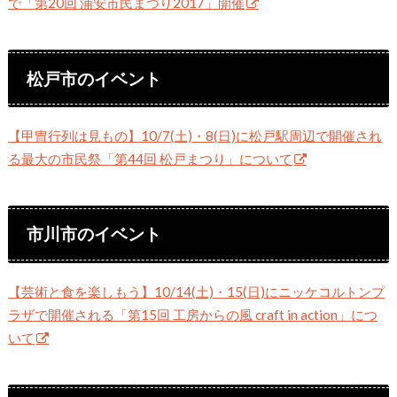
で「第20回 浦安市民まつり2017」開催
松戸市のイベント
【甲冑行列は見もの】10/7(土)・8(日)に松戸駅周辺で開催され
る最大の市民祭「第44回 松戸まつり」について
市川市のイベント
【芸術と食を楽しもう】10/14(土)・15(日)にニッケコルトンプ
ラザで開催される「第15回 工房からの風 craft in action」につ
いて