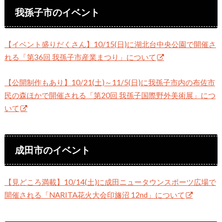
我孫子市のイベント
【イベント盛りだくさん】10/15(日)に湖北台中央公園で開催さ
れる「第36回 我孫子市産業まつり」について
【公開制作もあり】10/21(土)～11/5(日)に我孫子市内の布佐市
民の森ほかで開催される「第20回 我孫子国際野外美術展」につ
いて
成田市のイベント
【見どころ満載】10/14(土)に成田ニュータウンスポーツ広場で
開催される「NARITA花火大会印旛沼 12nd」について