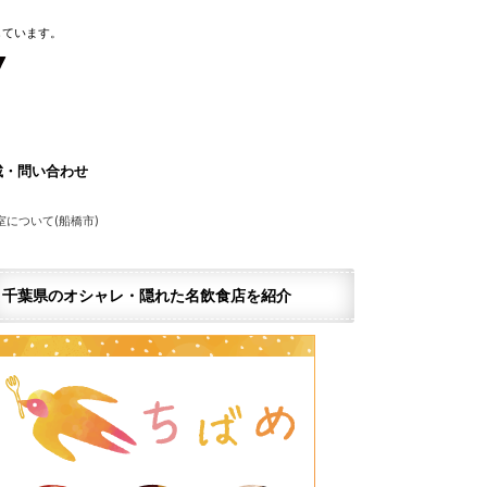
しています。
載・問い合わせ
ページを作りませんか？
ナー広告のご案内
報窓口
情報掲載依頼(無料)
グ千葉求人情報紹介サービス
ア運営サポーター募集
望の企業・店舗様
について(船橋市)
千葉県のオシャレ・隠れた名飲食店を紹介