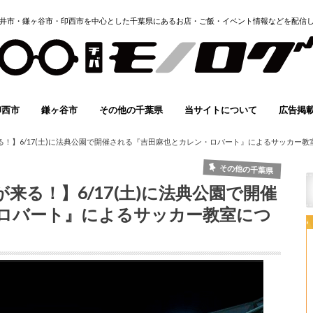
井市・鎌ヶ谷市・印西市を中心とした千葉県にあるお店・ご飯・イベント情報などを配信
印西市
鎌ヶ谷市
その他の千葉県
当サイトについて
広告掲
イベント
グルメ
スポーツ
開店・閉店
求人情報
子育て
その他
まとめ
イベント
グルメ
スポーツ
開店・閉店
求人情報
子育て
その他
まとめ
イベント
グルメ
スポーツ
求人情報
子育て
その他
instagram
Twitter
FACEBOOK
YOUTUBE
ホーム
有料バ
地域情
イベント
モノロ
メディ
掲載希
！】6/17(土)に法典公園で開催される『吉田麻也とカレン・ロバート』によるサッカー教室
(無料)
その他の千葉県
来る！】6/17(土)に法典公園で開催
ロバート』によるサッカー教室につ