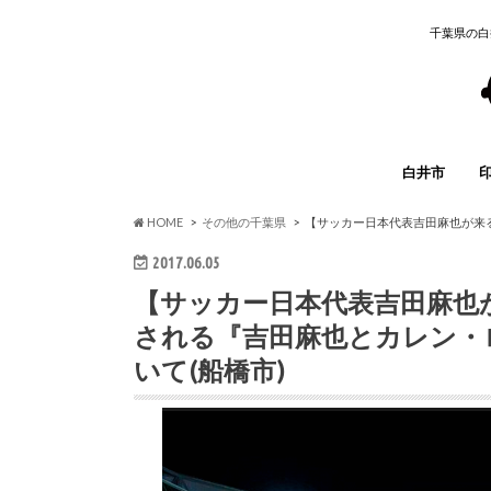
千葉県の白
白井市
イベント
グルメ
開店・閉店
求人情報
子育て
まとめ
その他
HOME
その他の千葉県
【サッカー日本代表吉田麻也が来る
2017.06.05
【サッカー日本代表吉田麻也が
される『吉田麻也とカレン・
いて(船橋市)