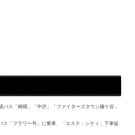
京成バス「桐畑」「中沢」「ファイターズタウン鎌ケ谷」
。
バス「フラワー号」に乗車、「エステ・シティ」下車徒