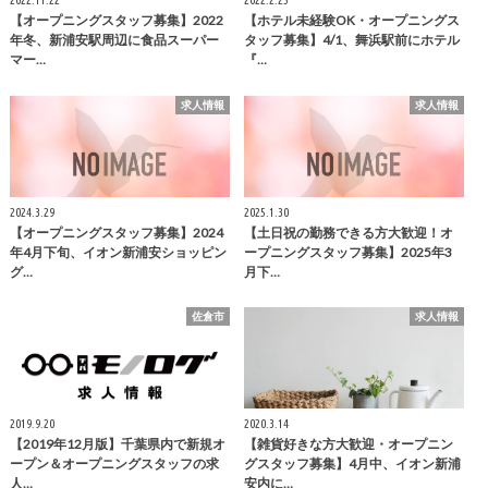
2022.11.22
2022.2.25
【オープニングスタッフ募集】2022
【ホテル未経験OK・オープニングス
年冬、新浦安駅周辺に食品スーパー
タッフ募集】4/1、舞浜駅前にホテル
マー…
『…
求人情報
求人情報
2024.3.29
2025.1.30
【オープニングスタッフ募集】2024
【土日祝の勤務できる方大歓迎！オ
年4月下旬、イオン新浦安ショッピン
ープニングスタッフ募集】2025年3
グ…
月下…
佐倉市
求人情報
2019.9.20
2020.3.14
【2019年12月版】千葉県内で新規オ
【雑貨好きな方大歓迎・オープニン
ープン＆オープニングスタッフの求
グスタッフ募集】4月中、イオン新浦
人…
安内に…