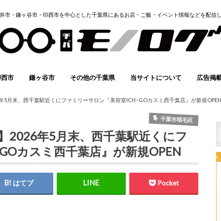
井市・鎌ヶ谷市・印西市を中心とした千葉県にあるお店・ご飯・イベント情報などを配信
印西市
鎌ヶ谷市
その他の千葉県
当サイトについて
広告掲
イベント
グルメ
スポーツ
開店・閉店
求人情報
子育て
その他
まとめ
イベント
グルメ
スポーツ
開店・閉店
求人情報
子育て
その他
まとめ
イベント
グルメ
スポーツ
求人情報
子育て
その他
instagram
Twitter
FACEBOOK
YOUTUBE
ホーム
有料バ
地域情
イベント
モノロ
メディ
掲載希
年5月末、西千葉駅近くにファミリーサロン『美容室ICH･GOカスミ西千葉店』が新規OPE
(無料)
千葉市稲毛区
2026年5月末、西千葉駅近くにフ
GOカスミ西千葉店』が新規OPEN
はてブ
Pocket