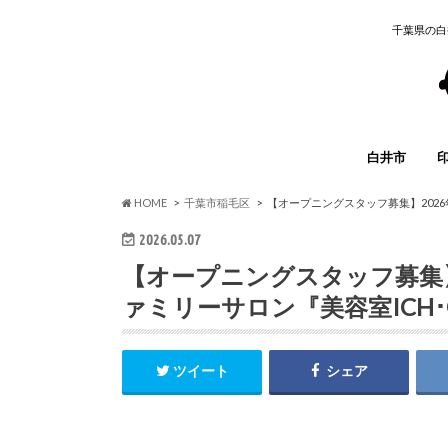
千葉県の白
白井市
イベント
グルメ
開店・閉店
求人情報
子育て
まとめ
その他
HOME
千葉市稲毛区
【オープニングスタッフ募集】2026
2026.05.07
【オープニングスタッフ募集】
ァミリーサロン『美容室ICH･
ツイート
シェア