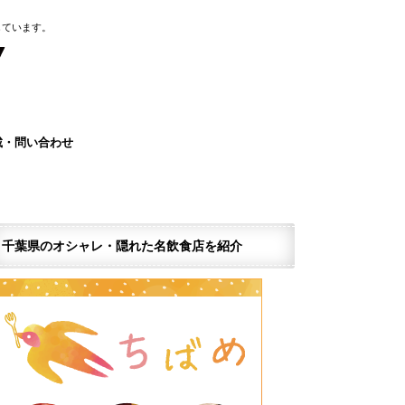
しています。
載・問い合わせ
ページを作りませんか？
ナー広告のご案内
報窓口
情報掲載依頼(無料)
グ千葉求人情報紹介サービス
ア運営サポーター募集
望の企業・店舗様
N
千葉県のオシャレ・隠れた名飲食店を紹介