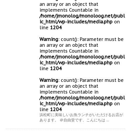
an array or an object that
implements Countable in
/home/jmonolog/monoloog.net/publ
ic_html/wp-includes/media.php
on
line
1204
Warning
: count(): Parameter must be
an array or an object that
implements Countable in
/home/jmonolog/monoloog.net/publ
ic_html/wp-includes/media.php
on
line
1204
Warning
: count(): Parameter must be
an array or an object that
implements Countable in
/home/jmonolog/monoloog.net/publ
ic_html/wp-includes/media.php
on
line
1204
浜松町に美味しいお魚ランチがいただけるお店が
あります。 ＠自由堂です、こんにちは ...