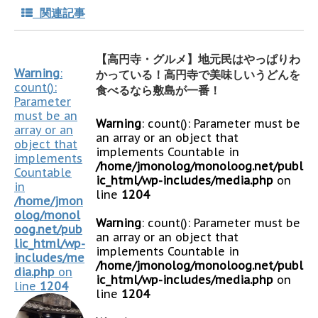
関連記事
【高円寺・グルメ】地元民はやっぱりわ
Warning
:
かっている！高円寺で美味しいうどんを
count():
食べるなら敷島が一番！
Parameter
must be an
Warning
: count(): Parameter must be
array or an
an array or an object that
object that
implements Countable in
implements
/home/jmonolog/monoloog.net/publ
Countable
ic_html/wp-includes/media.php
on
in
line
1204
/home/jmon
olog/monol
Warning
: count(): Parameter must be
oog.net/pub
an array or an object that
lic_html/wp-
implements Countable in
includes/me
/home/jmonolog/monoloog.net/publ
dia.php
on
ic_html/wp-includes/media.php
on
line
1204
line
1204