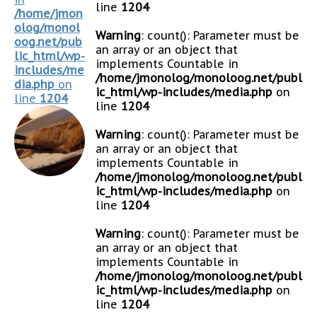
line
1204
/home/jmon
olog/monol
Warning
: count(): Parameter must be
oog.net/pub
an array or an object that
lic_html/wp-
implements Countable in
includes/me
/home/jmonolog/monoloog.net/publ
dia.php
on
ic_html/wp-includes/media.php
on
line
1204
line
1204
Warning
: count(): Parameter must be
an array or an object that
implements Countable in
/home/jmonolog/monoloog.net/publ
ic_html/wp-includes/media.php
on
line
1204
Warning
: count(): Parameter must be
an array or an object that
implements Countable in
/home/jmonolog/monoloog.net/publ
ic_html/wp-includes/media.php
on
line
1204