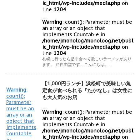
ic_html/wp-includes/media.php
on
line
1204
Warning
: count(): Parameter must be
an array or an object that
implements Countable in
/home/jmonolog/monoloog.net/publ
ic_html/wp-includes/media.php
on
line
1204
札幌に行ったら是非食べて欲しいラーメンがあり
ます。 ＠自由堂です、こんにちは。 ...
【1,000円ランチ】浜松町で美味しい魚
Warning
:
定食が食べられる『たかなし』は女性に
count():
も大人気のお店
Parameter
must be an
Warning
: count(): Parameter must be
array or an
an array or an object that
object that
implements Countable in
implements
/home/jmonolog/monoloog.net/publ
Countable
ic_html/wp-includes/media.php
on
in