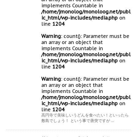
implements Countable in
/home/jmonolog/monoloog.net/publ
ic_html/wp-includes/media.php
on
line
1204
Warning
: count(): Parameter must be
an array or an object that
implements Countable in
/home/jmonolog/monoloog.net/publ
ic_html/wp-includes/media.php
on
line
1204
Warning
: count(): Parameter must be
an array or an object that
implements Countable in
/home/jmonolog/monoloog.net/publ
ic_html/wp-includes/media.php
on
line
1204
高円寺で美味しいうどんを食べたい！といったら
敷島でしょう！ という事で唐突ですが ...