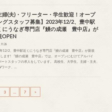
主婦(夫)・フリーター・学生歓迎！オープ
ングスタッフ募集】2023年12/2、豊中駅
くにうなぎ専門店『鰻の成瀬 豊中店』が
OPEN
.11.26
23年12/2、豊中駅近くにうなぎ専門店『鰻の成瀬 豊中店』が新規
ENします! 『鰻の成瀬 豊中店』では、オープンにむけてアルバイ
パートスタッフの求人をしています。 高校生、大学生、主婦・主夫、
Wワーク、…
3
…
7
>