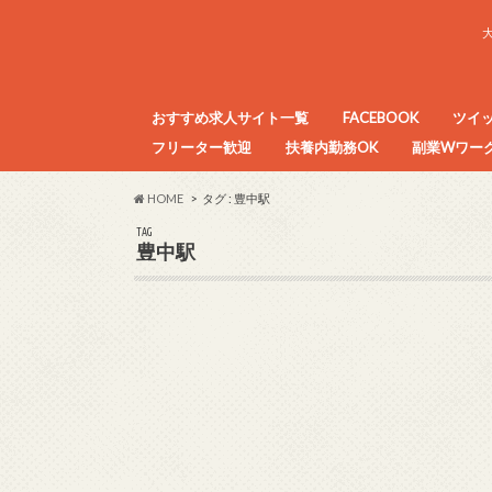
おすすめ求人サイト一覧
FACEBOOK
ツイ
フリーター歓迎
扶養内勤務OK
副業Wワーク
目的別アルバイト求人サイトまとめ
HOME
タグ : 豊中駅
TAG
豊中駅