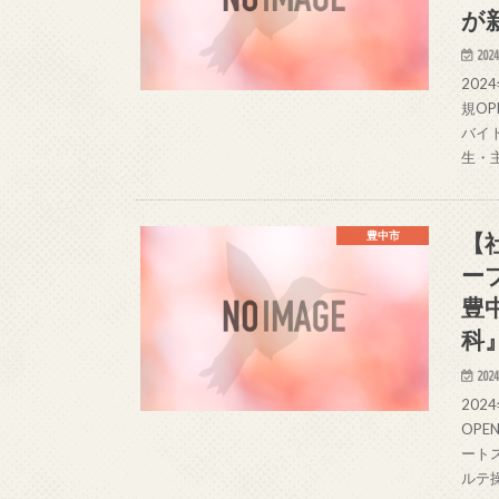
が
2024
20
規O
バイ
生・
【
豊中市
ー
豊
科
2024
20
OP
ート
ルテ操