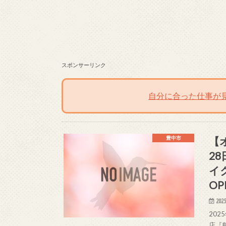
スポンサーリンク
自分に合った仕事が
【
豊中市
2
イ
OP
2025
20
店『