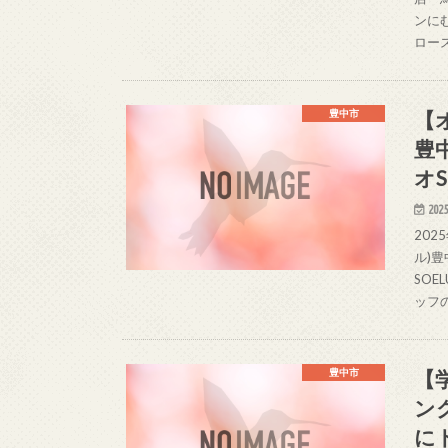
ンに
ロー
【
豊中市
豊
オS
2025
20
ル)
SO
ッフ
【
豊中市
ン
に