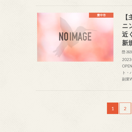
【
豊中市
ニ
近
新規
2023
20
OP
ト・
副業
1
2