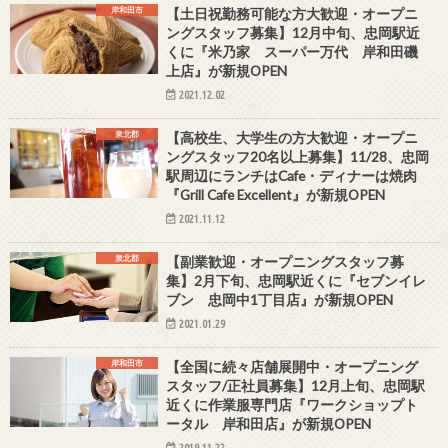
岸和田市
【土日祝勤務可能な方大歓迎・オープニ
ングスタッフ募集】12月中旬、忠岡駅近
くに『米乃家 スーパー万代 岸和田磯
上店』が新規OPEN
2021.12.02
泉北郡
【高校生、大学生の方大歓迎・オープニ
ングスタッフ20名以上募集】11/28、忠岡
駅周辺にランチはCafe・ディナーは焼肉
『Grill Cafe Excellent』が新規OPEN
2021.11.12
泉北郡
【副業歓迎・オープニングスタッフ募
集】2月下旬、忠岡駅近くに『セブンイレ
ブン 忠岡中1丁目店』が新規OPEN
2021.01.29
岸和田市
【全国に続々店舗展開中・オープニング
スタッフ/正社員募集】12月上旬、忠岡駅
近くに作業服専門店『ワークショップト
ータル 岸和田店』が新規OPEN
2019.11.22