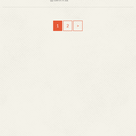
1
2
>