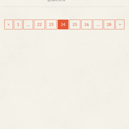
<
1
…
22
23
24
25
26
…
28
>