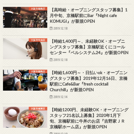
大阪市都島区
【高時給・オープニングスタッフ募集】1
月中旬、京橋駅前にBar『Night cafe
KOMUGI』が新規OPEN
2019.12.18
大阪市中央区
【時給1,400円～、未経験OK・オープニ
ングスタッフ募集】京橋駅近くにコール
センター『ベルシステム24』が新規OPEN
2019.12.18
大阪市都島区
【時給1,600円～・日払いok・オープニン
グスタッフ募集】2019年12月16日、京橋
駅前にCafe&Bar『fresh cocktail
Churchill』が新規OPEN
2019.12.14
大阪市城東区
【時給1200円、未経験OK・オープニング
スタッフ21名以上募集】2020年1月下
旬、京橋駅前に牛丼のお店『吉野家ＪＲ
京橋駅ホーム店』が新規OPEN
2019.12.10