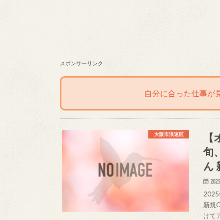
スポンサーリンク
自分に合った仕事が
【
大阪市浪速区
旬
ん
2025
20
新規
けて