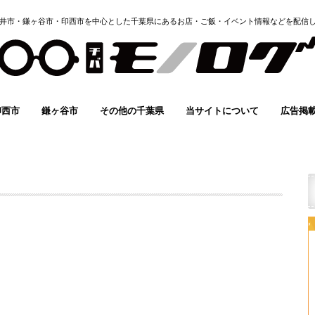
井市・鎌ヶ谷市・印西市を中心とした千葉県にあるお店・ご飯・イベント情報などを配信
印西市
鎌ヶ谷市
その他の千葉県
当サイトについて
広告掲
イベント
グルメ
スポーツ
開店・閉店
求人情報
子育て
その他
まとめ
イベント
グルメ
スポーツ
開店・閉店
求人情報
子育て
その他
まとめ
イベント
グルメ
スポーツ
求人情報
子育て
その他
instagram
Twitter
FACEBOOK
YOUTUBE
ホーム
有料バ
地域情
イベント
モノロ
メディ
掲載希
(無料)