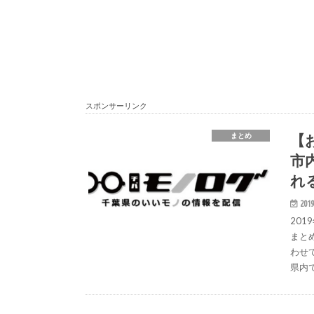
スポンサーリンク
【
まとめ
市
れ
2019
20
まと
わせ
県内