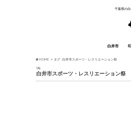
千葉県の白
白井市
イベント
グルメ
開店・閉店
求人情報
子育て
まとめ
その他
HOME
タグ : 白井市スポーツ・レスリエーション祭
TAG
白井市スポーツ・レスリエーション祭