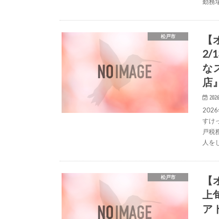
勤務場
【
松戸市
2
な
店
2026
20
すけ
戸税
人を
【
松戸市
上旬
ア