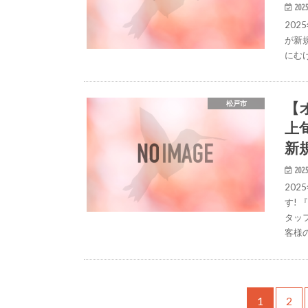
2025
202
が新規
にむ
【
松戸市
上
新規
2025
20
す!
タッ
客様
1
2