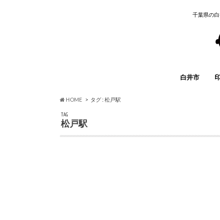
千葉県の白
白井市
イベント
グルメ
開店・閉店
求人情報
子育て
まとめ
その他
HOME
タグ : 松戸駅
TAG
松戸駅