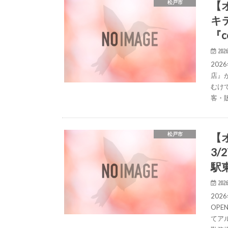
【
松戸市
キ
『
2026
20
店』
むけ
客・
【
松戸市
3
駅
2026
20
OP
てア