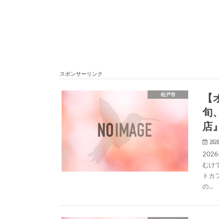
スポンサーリンク
【
松戸市
旬
店
2026
20
むけ
トカフ
の…