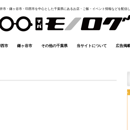
井市・鎌ヶ谷市・印西市を中心とした千葉県にあるお店・ご飯・イベント情報などを配信
印西市
鎌ヶ谷市
その他の千葉県
当サイトについて
広告掲
イベント
グルメ
スポーツ
開店・閉店
求人情報
子育て
その他
まとめ
イベント
グルメ
スポーツ
開店・閉店
求人情報
子育て
その他
まとめ
イベント
グルメ
スポーツ
求人情報
子育て
その他
instagram
Twitter
FACEBOOK
YOUTUBE
ホーム
有料バ
地域情
イベント
モノロ
メディ
掲載希
(無料)