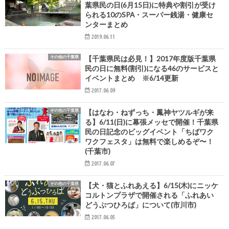
葉県民の日(6月15日)に特典や割引が受け
られる10のSPA・スーパー銭湯・健康セ
ンターまとめ
2019.06.11
その他の千葉県
【千葉県民は必見！】2017年度版千葉県
民の日に無料(割引)になる46のサービスと
イベントまとめ ※6/14更新
2017.06.09
その他の千葉県
【はなわ・ねずっち・鳳神ヤツルギが来
る】6/11(日)に幕張メッセで開催！千葉県
民の日記念のビッグイベント「ちばワク
ワクフェスタ」は無料で楽しめるぞ〜！
(千葉市)
2017.06.07
その他の千葉県
【犬・猫とふれあえる】6/15(木)にニッケ
コルトンプラザで開催される「ふれあい
どうぶつひろば」について(市川市)
2017.06.05